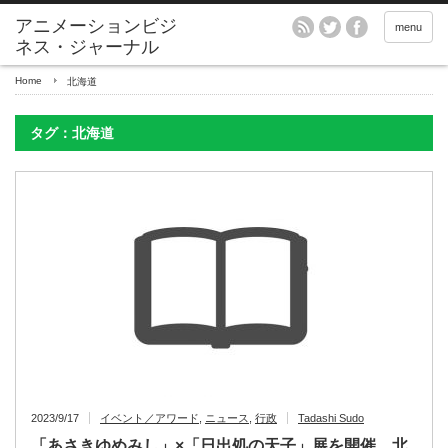
アニメーションビジ
menu
ネス・ジャーナル
Home
北海道
タグ：北海道
2023/9/17
イベント／アワード
,
ニュース
,
行政
Tadashi Sudo
「あさきゆめみし」×「日出処の天子」展を開催、北