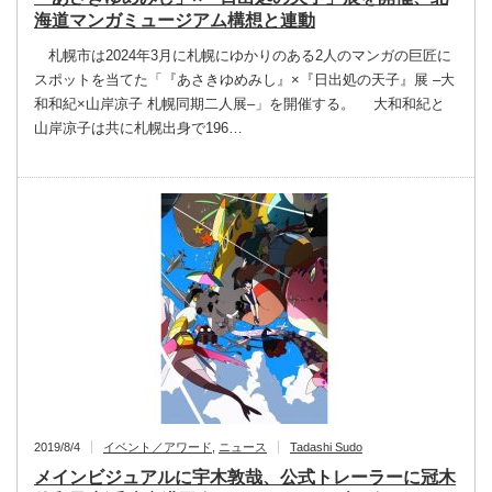
海道マンガミュージアム構想と連動
札幌市は2024年3月に札幌にゆかりのある2人のマンガの巨匠に
スポットを当てた「『あさきゆめみし』×『日出処の天子』展 –大
和和紀×山岸凉子 札幌同期二人展–」を開催する。 大和和紀と
山岸凉子は共に札幌出身で196…
2019/8/4
イベント／アワード
,
ニュース
Tadashi Sudo
メインビジュアルに宇木敦哉、公式トレーラーに冠木