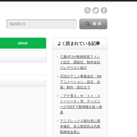
about
よく読まれている記事
三菱UFJが映画投資ファン
ド設立 講談社、制作会社
クレデウスと協力
日活がアニメ事業会社「NK
アニメーション」設立 企
画・制作・宣伝まで
「アナ雪３」や「トイ・ス
トーリー５」等 ディズニ
ーが“D23”で新情報を続々発
表
アニプレックス新社長に西
本修氏、岩上敦宏氏は代表
取締役会長に