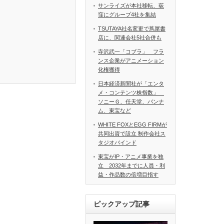
サンライズが本社移転、荻
窪にグループ4社を集結
TSUTAYA社名変更で蔦屋書
店に、関連会社5社合併も
寺沢武一「コブラ」 フラ
ンス企業がアニメーション
化権獲得
日本経済新聞社が「エンタ
メ・コンテンツ株指数」
ソニーＧ、任天堂、バンナ
ム、東宝など
WHITE FOXとEGG FIRMが
共同出資で設立 制作会社ス
タジオバインド
東宝がIP・アニメ事業を独
立 2032年までに人員・利
益・作品数の倍増目指す
ピックアップ記事