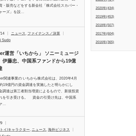
資・販売などをする新会社「株式会社スカパー・
2020年(434)
ャーズ」を設…
2019年(453)
2018年(507)
/14
ニュース
,
ファイナンス／決算
2017年(604)
i Sudo
2016年(365)
uber運営「いちから」 ソニーミュージ
、伊藤忠、中国系ファンドから19億
達
ber関連事業の いちから株式会社は、2020年4月
に約19億円の資金調達を実施したと明らかにし
金調達は第三者割当増資によるもので、新規投資
れを引き受ける。 資金の引受け先は、中国系
ァ…
/9
/トイ/キャラクター
,
ニュース
,
海外ビジネス