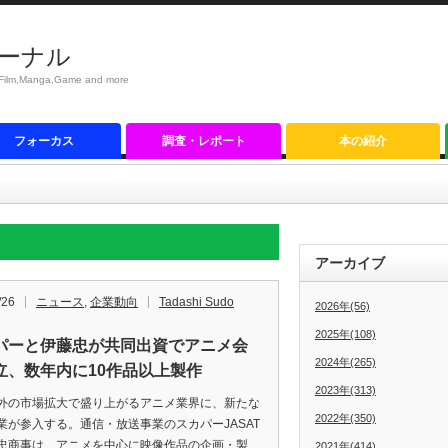
ーナル
anga,Game and more
フォーカス
調査・レポート
本の紹介
アーカイブ
/26
ニュース
,
企業動向
Tadashi Sudo
2026年(56)
2025年(108)
パーと伊藤忠が共同出資でアニメ会
2024年(265)
立、数年内に10作品以上製作
2023年(313)
の市場拡大で盛り上がるアニメ業界に、新たな
2022年(350)
業が参入する。通信・放送事業のスカパーJASAT
忠商事は、アニメを中心に映像作品の企画・製
2021年(414)