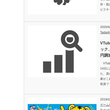
作・投
ピクチ
2020/4
Tadash
VT
ック
円調
VTu
14日
た。資
家がこ
投資フ
2019/2
ゲーム