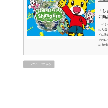
Tadash
「し
に商
ベネッ
の人気
イに進
それに
の有料
トップページに戻る