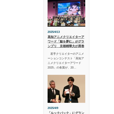
2025/4/13
高知アニメクリエイターア
ワード「鯨を夢む」がグラ
ンプリ 京都精華大が席巻
若手クリエイターのアニメ
ーションコンテスト「高知ア
ニメクリエイターアワード
2025」の各賞が、20…
2025/4/9
「ルックバック」にグラン