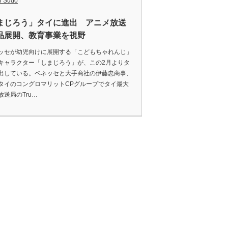
i Sudo
まじろう」タイに進出 アニメ放送
品展開、教育事業を視野
セが幼児向けに展開する「こどもちゃれんじ」
キャラクター「しまじろう」が、この2月よりタ
出している。ベネッセと大手商社の伊藤忠商事、
タイのコングロマリットCPグループでタイ最大
放送局のTru…