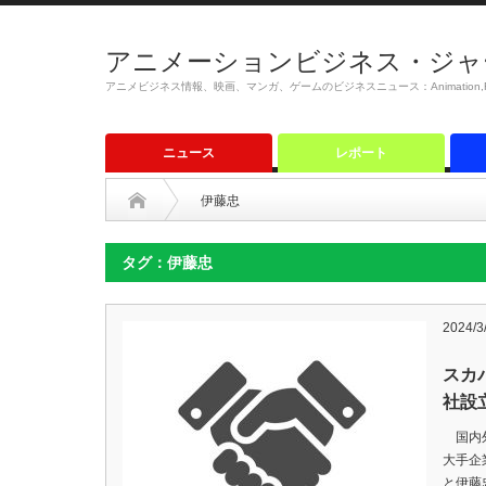
アニメーションビジネス・ジャ
アニメビジネス情報、映画、マンガ、ゲームのビジネスニュース：Animation,Film,M
ニュース
レポート
伊藤忠
タグ：伊藤忠
2024/3
スカ
社設
国内外
大手企
と伊藤