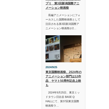
プリ 第3回新潟国際アニ
メーション映画祭
長編アニメーションにフォ
ーカスした国際映画祭として
注目される第3回新潟国際ア
ニメーション映画祭が2…
2024/9/25
東京国際映画祭、2024年の
アニメーション部門は12作
品 ヤマト50周年記念上映
も
2024年9月25日、東京ミッ
ドタウン日比谷 BASE Q
HALLにて、第37回東京国際
映画祭ラ…