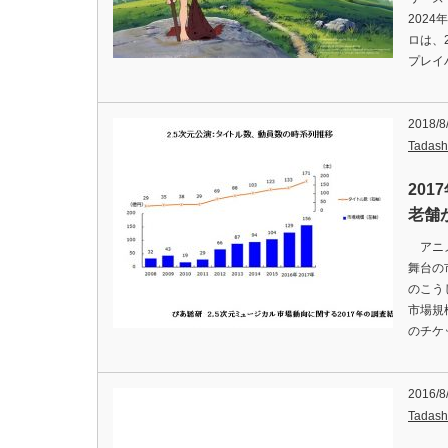
202
ロは、
プレイ
2018/8
Tadash
201
老舗
アニメ
舞台の
のこう
市場規
のチケ
2016/8
Tadash