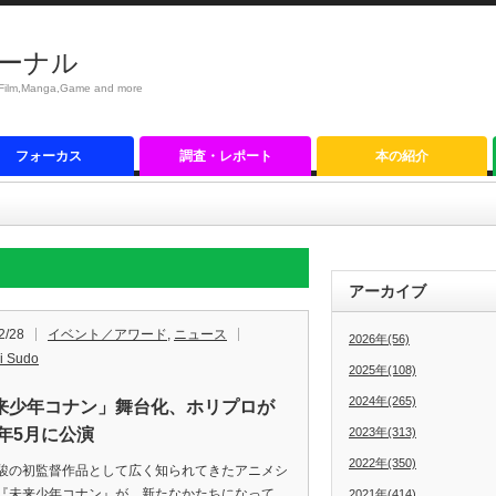
ーナル
anga,Game and more
フォーカス
調査・レポート
本の紹介
アーカイブ
2/28
イベント／アワード
,
ニュース
2026年(56)
i Sudo
2025年(108)
2024年(265)
来少年コナン」舞台化、ホリプロが
4年5月に公演
2023年(313)
2022年(350)
の初監督作品として広く知られてきたアニメシ
『未来少年コナン』が、新たなかたちになって
2021年(414)