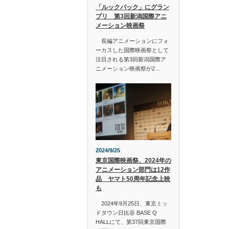
「ルックバック」にグラン
プリ 第3回新潟国際アニ
メーション映画祭
長編アニメーションにフォ
ーカスした国際映画祭として
注目される第3回新潟国際ア
ニメーション映画祭が2…
2024/9/25
東京国際映画祭、2024年の
アニメーション部門は12作
品 ヤマト50周年記念上映
も
2024年9月25日、東京ミッ
ドタウン日比谷 BASE Q
HALLにて、第37回東京国際