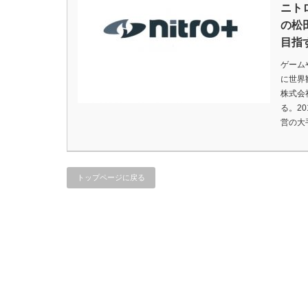
ニト
の松
目指
ゲーム
に世界
株式会
る。2
営の大
トップページに戻る