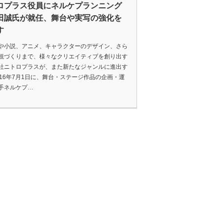
ロプラス役員にネルケプランニング
田誠氏が就任、舞台や実写の強化を
す
や小説、アニメ、キャラクターのデザイン、さら
観づくりまで、様々なクリエイティブを創り出す
社ニトロプラスが、また新たなジャンルに進出す
016年7月1日に、舞台・ステージ作品の企画・運
手ネルケプ…