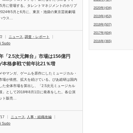
4年5月に登場する。タレントマネジメントのホリプ
2020年(434)
2024年5月と6月に、東京・池袋の東京芸術劇場
2019年(453)
ハウス…
2018年(507)
2017年(604)
/2
ニュース
,
調査・レポート
2016年(365)
i Sudo
7年「2.5次元舞台」市場は156億円
が本格参戦で前年比21％増
やマンガ、ゲームを原作にしたミュージカル・
市場が依然、拡大を続けている。ぴあ総研は国内
した全体市場を算出し、「2.5次元ミュージカル
模」として2018年8月1日に発表をした。各公演
ット販売…
/17
ニュース
,
人事・組織改編
i Sudo