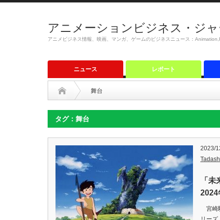
アニメーションビジネス・ジャ
アニメビジネス情報、映画、マンガ、ゲームのビジネスニュース：Animation,Film,M
ニュース
レポート
舞台
タグ：舞台
2023/1
Tadash
「未
202
宮崎駿
リーズ