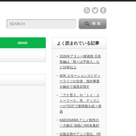
about
よく読まれている記事
2026年アヌシー映画祭 日本
長編は「我々は宇宙人」な
ど10本以上
ADK エモーションズとディ
ーライツが合併 海外事業
を融合で成長目指す
「アナ雪３」や「トイ・ス
トーリー５」等 ディズニ
ーが“D23”で新情報を続々発
表
KADOKAWA アニメ制作の
一大拠点 池袋に400名集約
出版企画やアニメ宣伝、VR