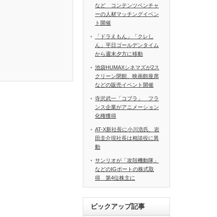
など コンテンツベンチャ
ーの人材マッチングイベン
ト開催
「ドラえもん」「クレし
ん」平日ゴールデンタイム
から週末夕方に移動
池袋HUMAXシネマズが2ス
クリーン閉館、映画館座席
などの販売イベント開催
寺沢武一「コブラ」 フラ
ンス企業がアニメーション
化権獲得
AT-X新社長に小川浩氏、岩
田圭介現社長は相談役に異
動
サンリオが「攻殻機動隊」
などのIGポートの株式取
得 第4位株主に
ピックアップ記事