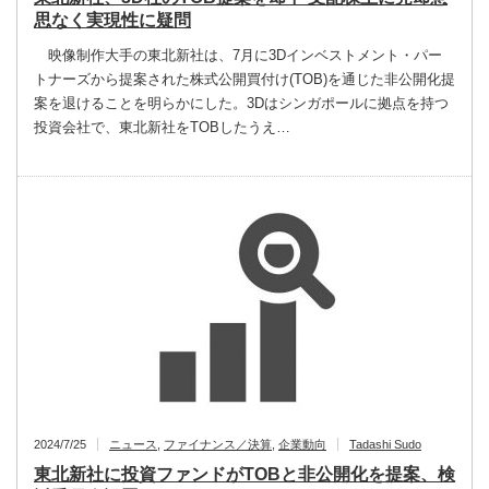
思なく実現性に疑問
映像制作大手の東北新社は、7月に3Dインベストメント・パー
トナーズから提案された株式公開買付け(TOB)を通じた非公開化提
案を退けることを明らかにした。3Dはシンガポールに拠点を持つ
投資会社で、東北新社をTOBしたうえ…
2024/7/25
ニュース
,
ファイナンス／決算
,
企業動向
Tadashi Sudo
東北新社に投資ファンドがTOBと非公開化を提案、検