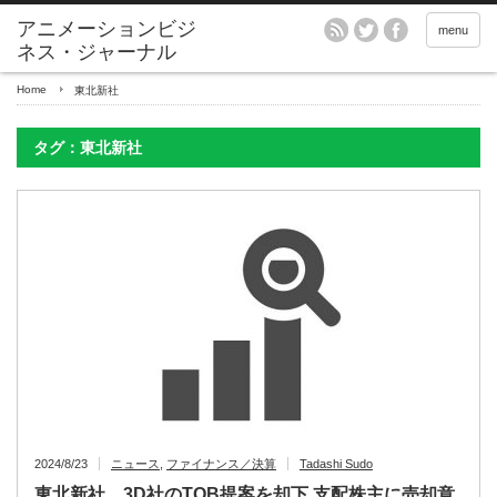
アニメーションビジ
menu
ネス・ジャーナル
Home
東北新社
タグ：東北新社
2024/8/23
ニュース
,
ファイナンス／決算
Tadashi Sudo
東北新社、3D社のTOB提案を却下 支配株主に売却意