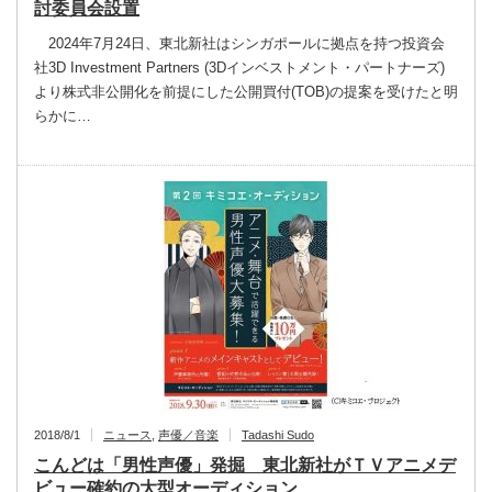
討委員会設置
2024年7月24日、東北新社はシンガポールに拠点を持つ投資会
社3D Investment Partners (3Dインベストメント・パートナーズ)
より株式非公開化を前提にした公開買付(TOB)の提案を受けたと明
らかに…
2018/8/1
ニュース
,
声優／音楽
Tadashi Sudo
こんどは「男性声優」発掘 東北新社がＴＶアニメデ
ビュー確約の大型オーディション