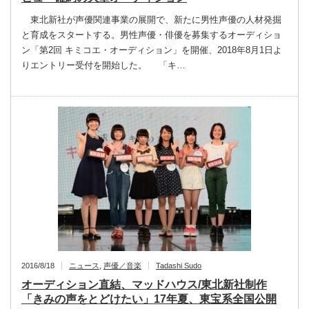
東北新社が声優関連事業の展開で、新たに男性声優の人材発掘
と育成をスタートする。男性声優・俳優を募集するオーディショ
ン「第2回 キミコエ・オーディション」を開催、2018年8月1日よ
りエントリー受付を開始した。 「キ…
2016/8/18
ニュース
,
声優／音楽
Tadashi Sudo
オーディション直結、マッドハウス/東北新社制作
「きみの声をとどけたい」17年夏、東宝系全国公開