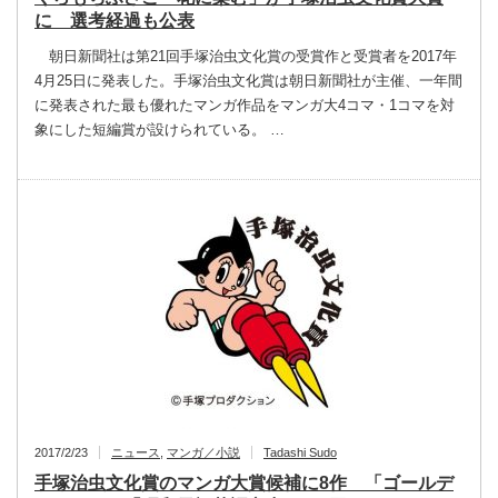
に 選考経過も公表
朝日新聞社は第21回手塚治虫文化賞の受賞作と受賞者を2017年
4月25日に発表した。手塚治虫文化賞は朝日新聞社が主催、一年間
に発表された最も優れたマンガ作品をマンガ大4コマ・1コマを対
象にした短編賞が設けられている。 …
2017/2/23
ニュース
,
マンガ／小説
Tadashi Sudo
手塚治虫文化賞のマンガ大賞候補に8作 「ゴールデ