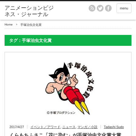
アニメーションビジ
menu
ネス・ジャーナル
Home
手塚治虫文化賞
タグ：手塚治虫文化賞
2017/4/27
イベント／アワード
,
ニュース
,
マンガ／小説
Tadashi Sudo
くらもちふさこ「花に染む」が手塚治虫文化賞大賞