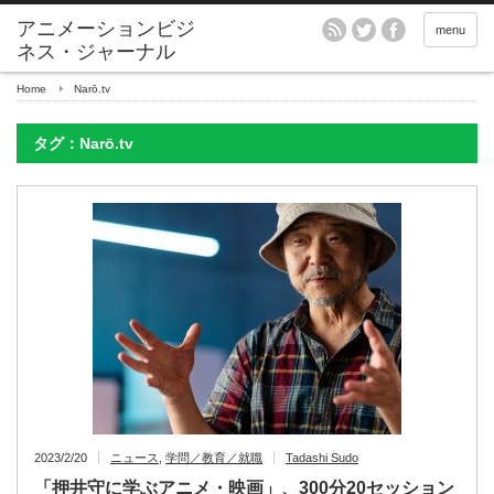
アニメーションビジ
menu
ネス・ジャーナル
Home
Narō.tv
タグ：Narō.tv
2023/2/20
ニュース
,
学問／教育／就職
Tadashi Sudo
「押井守に学ぶアニメ・映画」、300分20セッション