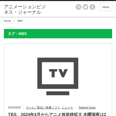
アニメーションビジ
menu
ネス・ジャーナル
Home
MBS
タグ：MBS
2024/3/29
テレビ／配信／映像ソフト
,
ニュース
Tadashi Sudo
TBS、2024年4月からアニメ放送枠拡大 木曜深夜は2