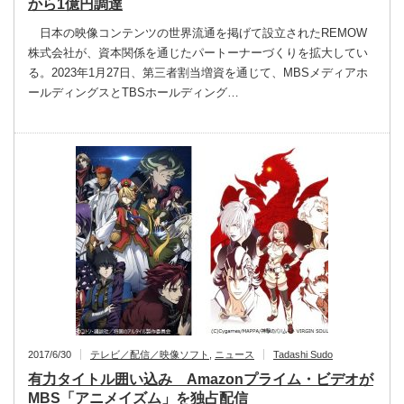
から1億円調達
日本の映像コンテンツの世界流通を掲げて設立されたREMOW
株式会社が、資本関係を通じたパートーナーづくりを拡大してい
る。2023年1月27日、第三者割当増資を通じて、MBSメディアホ
ールディングスとTBSホールディング…
2017/6/30
テレビ／配信／映像ソフト
,
ニュース
Tadashi Sudo
有力タイトル囲い込み Amazonプライム・ビデオが
MBS「アニメイズム」を独占配信