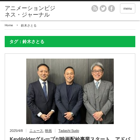
アニメーションビジ
menu
ネス・ジャーナル
Home
鈴木さとる
タグ：鈴木さとる
2025/4/8
ニュース
,
映画
Tadashi Sudo
KeyHolderグループが映画配給事業スタート アドバ