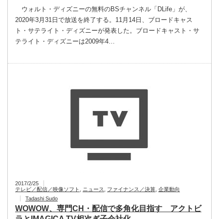
ウォルト・ディズニーの無料のBSチャンネル「DLife」が、
2020年3月31日で放送を終了する。11月14日、ブロードキャス
ト・サテライト・ディズニーが発表した。ブロードキャスト・サ
テライト・ディズニーは2009年4…
2017/2/25
テレビ／配信／映像ソフト
,
ニュース
,
ファイナンス／決算
,
企業動向
Tadashi Sudo
WOWOW、専門CH・配信で多角化目指す アクトビ
ラとIMAGICA TV相次ぎ子会社化