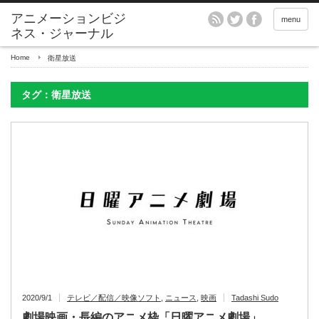
アニメーションビジ
menu
ネス・ジャーナル
Home
衛星放送
タグ：衛星放送
2020/9/1
テレビ／配信／映像ソフト
,
ニュース
,
映画
Tadashi Sudo
劇場映画・長編のアニメ枠「日曜アニメ劇場」、