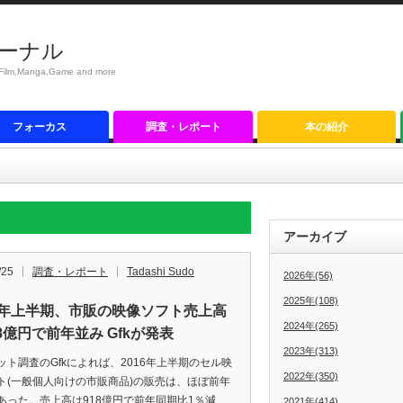
ーナル
anga,Game and more
フォーカス
調査・レポート
本の紹介
アーカイブ
/25
調査・レポート
Tadashi Sudo
2026年(56)
2025年(108)
16年上半期、市販の映像ソフト売上高
2024年(265)
8億円で前年並み Gfkが発表
2023年(313)
ット調査のGfkによれば、2016年上半期のセル映
2022年(350)
ト(一般個人向けの市販商品)の販売は、ほぼ前年
あった。売上高は918億円で前年同期比1％減、
2021年(414)