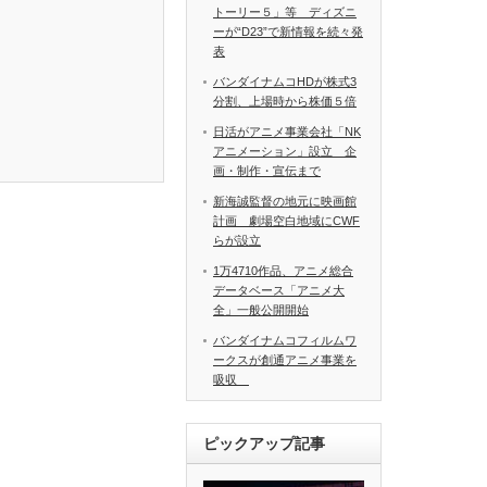
トーリー５」等 ディズニ
ーが“D23”で新情報を続々発
表
バンダイナムコHDが株式3
分割、上場時から株価５倍
日活がアニメ事業会社「NK
アニメーション」設立 企
画・制作・宣伝まで
新海誠監督の地元に映画館
計画 劇場空白地域にCWF
らが設立
1万4710作品、アニメ総合
データベース「アニメ大
全」一般公開開始
バンダイナムコフィルムワ
ークスが創通アニメ事業を
吸収
ピックアップ記事