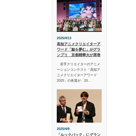
2025/4/13
高知アニメクリエイターア
ワード「鯨を夢む」がグラ
ンプリ 京都精華大が席巻
若手クリエイターのアニメ
ーションコンテスト「高知ア
ニメクリエイターアワード
2025」の各賞が、20…
2025/4/9
「ルックバック」にグラン