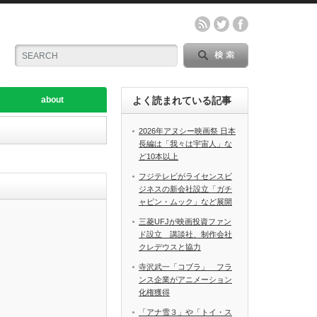
about
よく読まれている記事
2026年アヌシー映画祭 日本
長編は「我々は宇宙人」な
ど10本以上
フジテレビがライセンスビ
ジネスの新会社設立「ガチ
ャピン・ムック」など展開
三菱UFJが映画投資ファン
ド設立 講談社、制作会社
クレデウスと協力
寺沢武一「コブラ」 フラ
ンス企業がアニメーション
化権獲得
「アナ雪３」や「トイ・ス