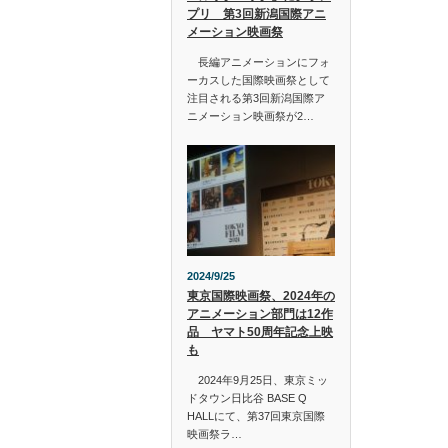
プリ 第3回新潟国際アニ
メーション映画祭
長編アニメーションにフォ
ーカスした国際映画祭として
注目される第3回新潟国際ア
ニメーション映画祭が2…
2024/9/25
東京国際映画祭、2024年の
アニメーション部門は12作
品 ヤマト50周年記念上映
も
2024年9月25日、東京ミッ
ドタウン日比谷 BASE Q
HALLにて、第37回東京国際
映画祭ラ…