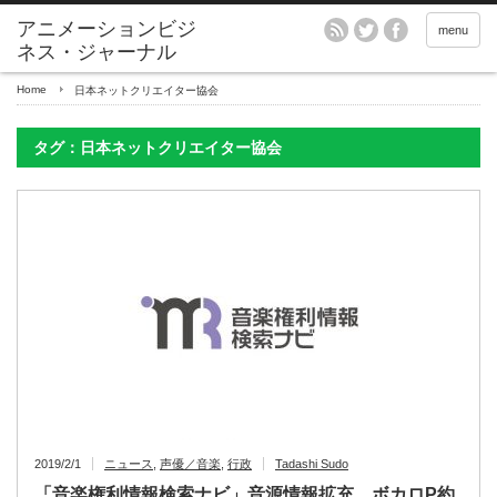
アニメーションビジ
menu
ネス・ジャーナル
Home
日本ネットクリエイター協会
タグ：日本ネットクリエイター協会
2019/2/1
ニュース
,
声優／音楽
,
行政
Tadashi Sudo
「音楽権利情報検索ナビ」音源情報拡充 ボカロP約