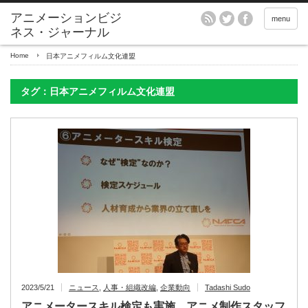
アニメーションビジ
menu
ネス・ジャーナル
Home
日本アニメフィルム文化連盟
タグ：日本アニメフィルム文化連盟
2023/5/21
ニュース
,
人事・組織改編
,
企業動向
Tadashi Sudo
アニメータースキル検定も実施、アニメ制作スタッフ