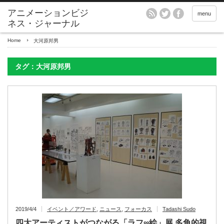
アニメーションビジ
menu
ネス・ジャーナル
Home
大河原邦男
タグ：大河原邦男
2019/4/4
イベント／アワード
,
ニュース
,
フォーカス
Tadashi Sudo
四大アーティストがつながる「ラフ∞絵」展 多角的視