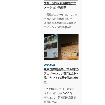
プリ 第3回新潟国際アニ
メーション映画祭
長編アニメーションにフォ
ーカスした国際映画祭として
注目される第3回新潟国際ア
ニメーション映画祭が2…
2024/9/25
東京国際映画祭、2024年の
アニメーション部門は12作
品 ヤマト50周年記念上映
も
2024年9月25日、東京ミッ
ドタウン日比谷 BASE Q
HALLにて、第37回東京国際
映画祭ラ…