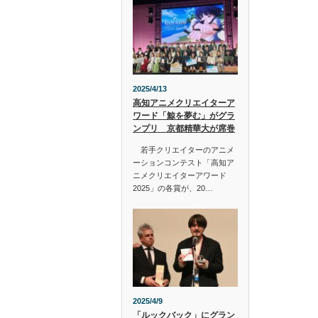
2025/4/13
高知アニメクリエイターア
ワード「鯨を夢む」がグラ
ンプリ 京都精華大が席巻
若手クリエイターのアニメ
ーションコンテスト「高知ア
ニメクリエイターアワード
2025」の各賞が、20…
2025/4/9
「ルックバック」にグラン