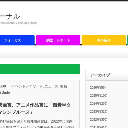
ーナル
anga,Game and more
フォーカス
調査・レポート
本の紹介
アーカイブ
1/30
イベント／アワード
,
ニュース
,
映画
2026年(56)
i Sudo
2025年(108)
2024年(265)
映画賞、アニメ作品賞に「四畳半タ
マシンブルース」
2023年(313)
2022年(350)
47回目を迎えた報知映画賞は、2022年に国内
れた劇場アニメーションの中から最も優れた作品
2021年(414)