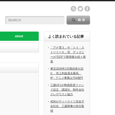
about
よく読まれている記事
「アナ雪３」や「トイ・ス
トーリー５」等 ディズニ
ーが“D23”で新情報を続々発
表
東宝2026年2月期決算を読
む 売上利益過去最高、
IP・アニメ事業は752億円
三菱UFJが映画投資ファン
ド設立 講談社、制作会社
クレデウスと協力
ADKがディーライツ完全子
会社化 三菱商事の持分取
得