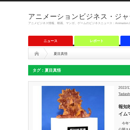
アニメーションビジネス・ジャ
アニメビジネス情報、映画、マンガ、ゲームのビジネスニュース：Animation,Film,M
ニュース
レポート
夏目真悟
タグ：夏目真悟
2022/1
Tadash
報知
イム
今年で
公開さ