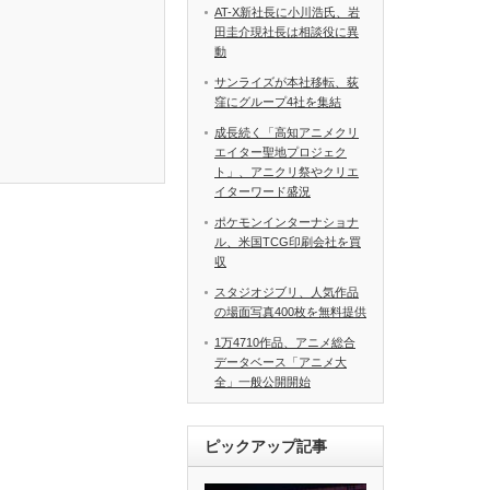
AT-X新社長に小川浩氏、岩
田圭介現社長は相談役に異
動
サンライズが本社移転、荻
窪にグループ4社を集結
成長続く「高知アニメクリ
エイター聖地プロジェク
ト」、アニクリ祭やクリエ
イターワード盛況
ポケモンインターナショナ
ル、米国TCG印刷会社を買
収
スタジオジブリ、人気作品
の場面写真400枚を無料提供
1万4710作品、アニメ総合
データベース「アニメ大
全」一般公開開始
ピックアップ記事