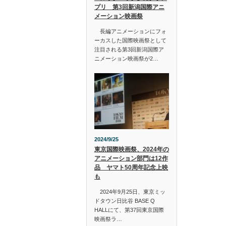
プリ 第3回新潟国際アニ
メーション映画祭
長編アニメーションにフォ
ーカスした国際映画祭として
注目される第3回新潟国際ア
ニメーション映画祭が2…
2024/9/25
東京国際映画祭、2024年の
アニメーション部門は12作
品 ヤマト50周年記念上映
も
2024年9月25日、東京ミッ
ドタウン日比谷 BASE Q
HALLにて、第37回東京国際
映画祭ラ…