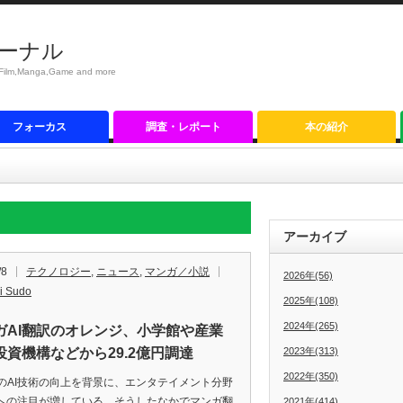
ーナル
anga,Game and more
フォーカス
調査・レポート
本の紹介
アーカイブ
/8
テクノロジー
,
ニュース
,
マンガ／小説
2026年(56)
i Sudo
2025年(108)
2024年(265)
ガAI翻訳のオレンジ、小学館や産業
投資機構などから29.2億円調達
2023年(313)
2022年(350)
AI技術の向上を背景に、エンタテイメント分野
Iへの注目が増している。そうしたなかでマンガ翻
2021年(414)