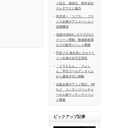
ド設立 講談社、制作会社
クレデウスと協力
寺沢武一「コブラ」 フラ
ンス企業がアニメーション
化権獲得
池袋HUMAXシネマズが2ス
クリーン閉館、映画館座席
などの販売イベント開催
円谷プロ 新社長にタカラト
ミー出身の永竹正幸氏
「ドラえもん」「クレし
ん」平日ゴールデンタイム
から週末夕方に移動
出版企画やアニメ宣伝、VR
など コンテンツベンチャ
ーの人材マッチングイベン
ト開催
ピックアップ記事