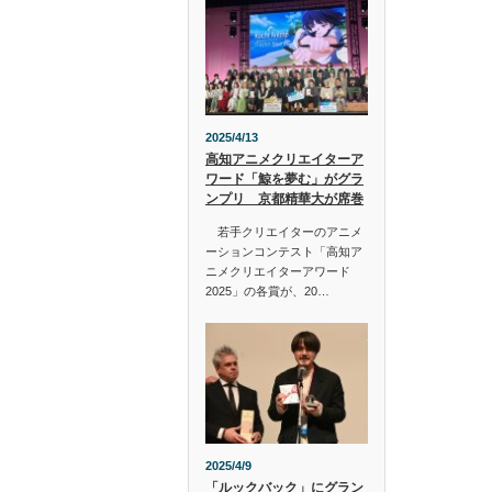
2025/4/13
高知アニメクリエイターア
ワード「鯨を夢む」がグラ
ンプリ 京都精華大が席巻
若手クリエイターのアニメ
ーションコンテスト「高知ア
ニメクリエイターアワード
2025」の各賞が、20…
2025/4/9
「ルックバック」にグラン