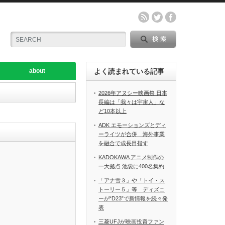
about
よく読まれている記事
2026年アヌシー映画祭 日本
長編は「我々は宇宙人」な
ど10本以上
ADK エモーションズとディ
ーライツが合併 海外事業
を融合で成長目指す
KADOKAWA アニメ制作の
一大拠点 池袋に400名集約
「アナ雪３」や「トイ・ス
トーリー５」等 ディズニ
ーが“D23”で新情報を続々発
表
三菱UFJが映画投資ファン