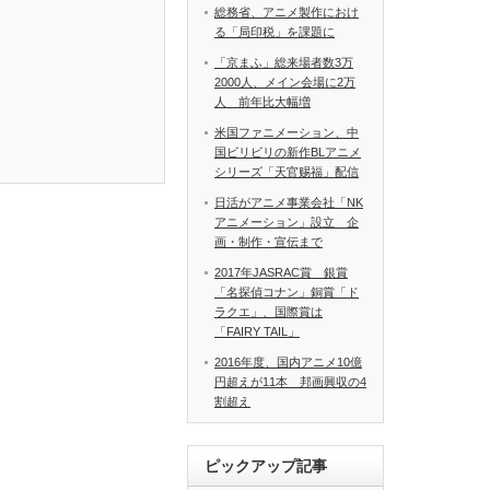
総務省、アニメ製作におけ
る「局印税」を課題に
「京まふ」総来場者数3万
2000人、メイン会場に2万
人 前年比大幅増
米国ファニメーション、中
国ビリビリの新作BLアニメ
シリーズ「天官赐福」配信
日活がアニメ事業会社「NK
アニメーション」設立 企
画・制作・宣伝まで
2017年JASRAC賞 銀賞
「名探偵コナン」銅賞「ド
ラクエ」、国際賞は
「FAIRY TAIL」
2016年度、国内アニメ10億
円超えが11本 邦画興収の4
割超え
ピックアップ記事