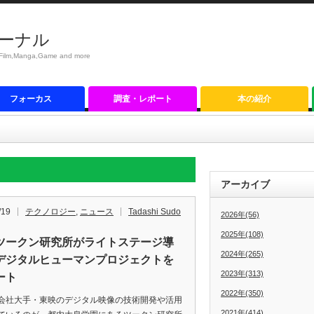
ーナル
anga,Game and more
フォーカス
調査・レポート
本の紹介
アーカイブ
/19
テクノロジー
,
ニュース
Tadashi Sudo
2026年(56)
2025年(108)
ツークン研究所がライトステージ導
2024年(265)
デジタルヒューマンプロジェクトを
2023年(313)
ート
2022年(350)
社大手・東映のデジタル映像の技術開発や活用
2021年(414)