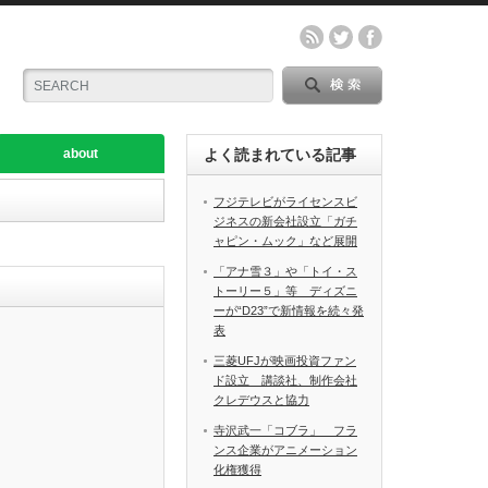
about
よく読まれている記事
フジテレビがライセンスビ
ジネスの新会社設立「ガチ
ャピン・ムック」など展開
「アナ雪３」や「トイ・ス
トーリー５」等 ディズニ
ーが“D23”で新情報を続々発
表
三菱UFJが映画投資ファン
ド設立 講談社、制作会社
クレデウスと協力
寺沢武一「コブラ」 フラ
ンス企業がアニメーション
化権獲得