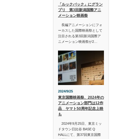
「ルックバック」にグラン
プリ 第3回新潟国際アニ
メーション映画祭
長編アニメーションにフォ
ーカスした国際映画祭として
注目される第3回新潟国際ア
ニメーション映画祭が2…
2024/9/25
東京国際映画祭、2024年の
アニメーション部門は12作
品 ヤマト50周年記念上映
も
2024年9月25日、東京ミッ
ドタウン日比谷 BASE Q
HALLにて、第37回東京国際