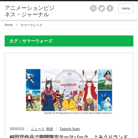
アニメーションビジ
menu
ネス・ジャーナル
Home
サマーウォーズ
タグ：サマーウォーズ
2020/2/22
ニュース
,
映画
Tadashi Sudo
細田守作品で期間限定テーマパーク、よみうりランド