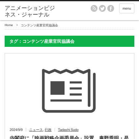
アニメーションビジ
menu
ネス・ジャーナル
Home
コンテンツ産業官民協議会
タグ：コンテンツ産業官民協議会
2024/9/9
ニュース
,
行政
Tadashi Sudo
内閣府に「映画戦略企画委員会」設置、庵野秀明・是