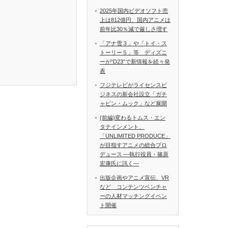
2025年国内ビデオソフト売
上は812億円、国内アニメは
前年比30％減で厳しさ増す
「アナ雪３」や「トイ・ス
トーリー５」等 ディズニ
ーが“D23”で新情報を続々発
表
フジテレビがライセンスビ
ジネスの新会社設立「ガチ
ャピン・ムック」など展開
(前編)変わるトムス・エン
タテインメント、
「UNLIMITED PRODUCE」
が目指すアニメの総合プロ
デュース ―執行役員・篠原
宏康氏に訊く―
出版企画やアニメ宣伝、VR
など コンテンツベンチャ
ーの人材マッチングイベン
ト開催