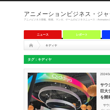
アニメーションビジネス・ジャ
アニメビジネス情報、映画、マンガ、ゲームのビジネスニュース：Animation,Film,M
ニュース
レポート
キディヤ
タグ：キディヤ
2024/3
サウ
巨大
を開
サウジ