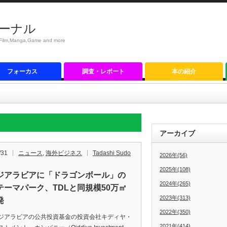
ーナル
anga,Game and more
フォーカス
調査・レポート
本の紹介
アーカイブ
/31
ニュース
,
海外ビジネス
Tadashi Sudo
2026年(56)
2025年(108)
ジアラビアに「ドラゴンボール」の
2024年(265)
テーマパーク、TDLと同規模50万㎡
2023年(313)
発
2022年(350)
アラビアの公共投資基金の投資会社キディヤ・
2021年(414)