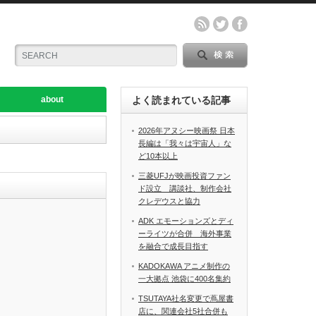
about
よく読まれている記事
2026年アヌシー映画祭 日本
長編は「我々は宇宙人」な
ど10本以上
三菱UFJが映画投資ファン
ド設立 講談社、制作会社
クレデウスと協力
ADK エモーションズとディ
ーライツが合併 海外事業
を融合で成長目指す
KADOKAWA アニメ制作の
一大拠点 池袋に400名集約
TSUTAYA社名変更で蔦屋書
店に、関連会社5社合併も