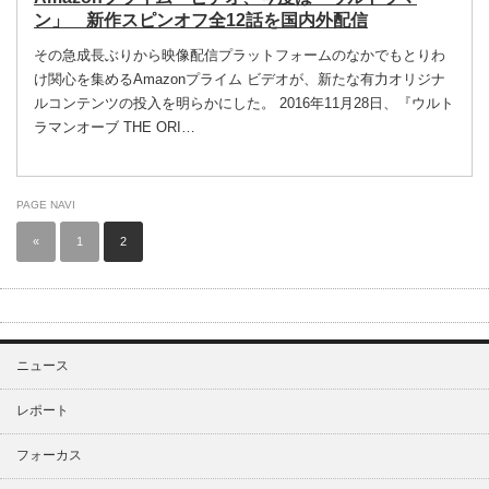
ン」 新作スピンオフ全12話を国内外配信
その急成長ぶりから映像配信プラットフォームのなかでもとりわ
け関心を集めるAmazonプライム ビデオが、新たな有力オリジナ
ルコンテンツの投入を明らかにした。 2016年11月28日、『ウルト
ラマンオーブ THE ORI…
PAGE NAVI
«
1
2
ニュース
レポート
フォーカス