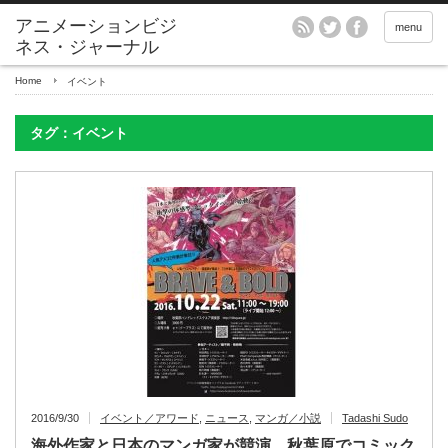
アニメーションビジ
menu
ネス・ジャーナル
Home
イベント
タグ：イベント
2016/9/30
イベント／アワード
,
ニュース
,
マンガ／小説
Tadashi Sudo
海外作家と日本のマンガ家が競演 秋葉原でコミック