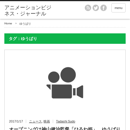
アニメーションビジ
menu
ネス・ジャーナル
Home
ゆうばり
タグ：ゆうばり
2017/1/17
ニュース
,
映画
Tadashi Sudo
オープニングは神山健治監督「ひるね姫」 ゆうばり