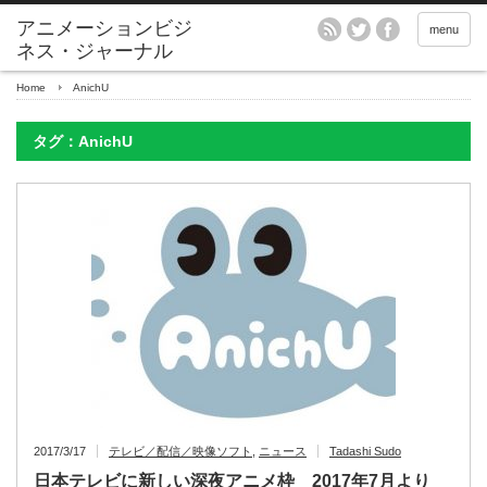
アニメーションビジ
menu
ネス・ジャーナル
Home
AnichU
タグ：AnichU
2017/3/17
テレビ／配信／映像ソフト
,
ニュース
Tadashi Sudo
日本テレビに新しい深夜アニメ枠 2017年7月より