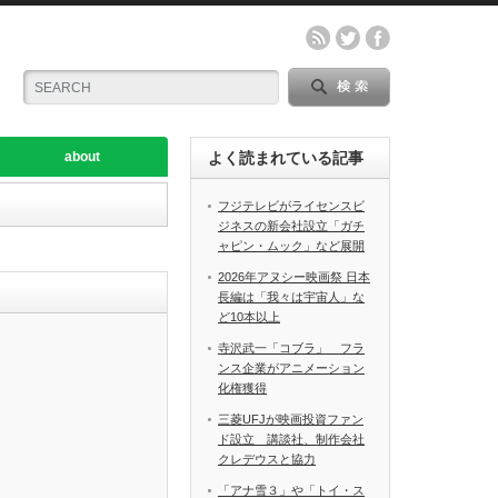
about
よく読まれている記事
フジテレビがライセンスビ
ジネスの新会社設立「ガチ
ャピン・ムック」など展開
2026年アヌシー映画祭 日本
長編は「我々は宇宙人」な
ど10本以上
寺沢武一「コブラ」 フラ
ンス企業がアニメーション
化権獲得
三菱UFJが映画投資ファン
ド設立 講談社、制作会社
クレデウスと協力
「アナ雪３」や「トイ・ス