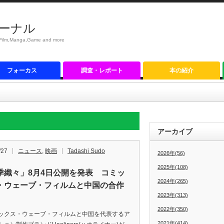
ーナル
anga,Game and more
フォーカス
調査・レポート
本の紹介
アーカイブ
/27
ニュース
,
映画
Tadashi Sudo
2026年(56)
2025年(108)
季織々」8月4日公開を発表 コミッ
2024年(265)
・ウェーブ・フィルムと中国の合作
2023年(313)
2022年(350)
クス・ウェーブ・フィルムと中国を代表するア
2021年(414)