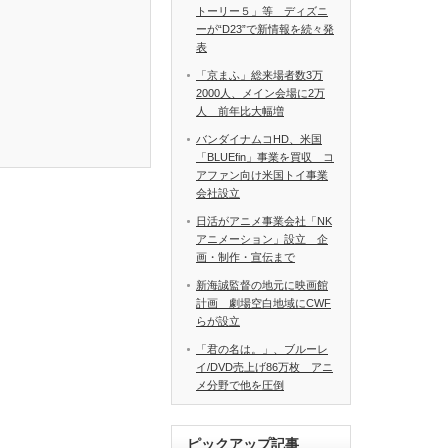
トーリー５」等 ディズニ
ーが“D23”で新情報を続々発
表
「京まふ」総来場者数3万
2000人、メイン会場に2万
人 前年比大幅増
バンダイナムコHD、米国
「BLUEfin」事業を買収 コ
アファン向け米国トイ事業
会社設立
日活がアニメ事業会社「NK
アニメーション」設立 企
画・制作・宣伝まで
新海誠監督の地元に映画館
計画 劇場空白地域にCWF
らが設立
「君の名は。」、ブルーレ
イ/DVD売上げ86万枚 アニ
メ分野で他を圧倒
ピックアップ記事