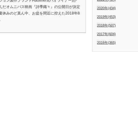
ョン製作ブランドHaoliners(ハオライナー)が
んだオムニバス映画『詩季織々』の公開日が決定
2020年(434)
夏休みのど真ん中、お盆を間近に控えた2018年8
2019年(453)
…
2018年(507)
2017年(604)
2016年(365)