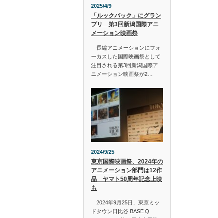
2025/4/9
「ルックバック」にグラン
プリ 第3回新潟国際アニ
メーション映画祭
長編アニメーションにフォ
ーカスした国際映画祭として
注目される第3回新潟国際ア
ニメーション映画祭が2…
2024/9/25
東京国際映画祭、2024年の
アニメーション部門は12作
品 ヤマト50周年記念上映
も
2024年9月25日、東京ミッ
ドタウン日比谷 BASE Q