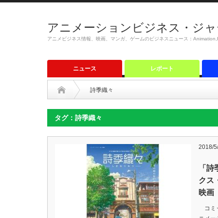
アニメーションビジネス・ジャ
アニメビジネス情報、映画、マンガ、ゲームのビジネスニュース：Animation,Film,M
ニュース
レポート
詩季織々
タグ：詩季織々
2018/5
「詩
クス
映画
コミッ