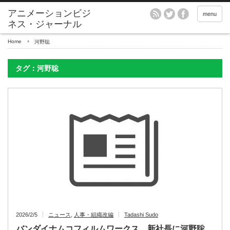
アニメーションビジ
menu
ネス・ジャーナル
Home
河野聡
タグ：河野聡
2026/2/5
ニュース
,
人事・組織改編
Tadashi Sudo
バンダイナムコフィルムワークス、新社長に河野聡