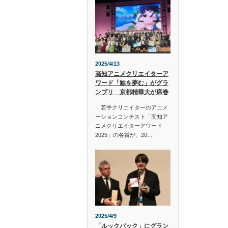
2025/4/13
高知アニメクリエイターア
ワード「鯨を夢む」がグラ
ンプリ 京都精華大が席巻
若手クリエイターのアニメ
ーションコンテスト「高知ア
ニメクリエイターアワード
2025」の各賞が、20…
2025/4/9
「ルックバック」にグラン