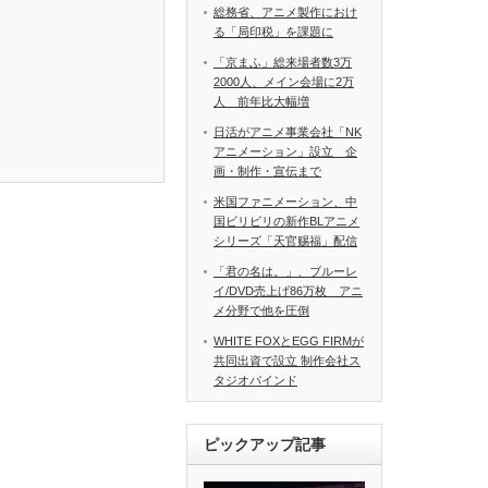
総務省、アニメ製作におけ
る「局印税」を課題に
「京まふ」総来場者数3万
2000人、メイン会場に2万
人 前年比大幅増
日活がアニメ事業会社「NK
アニメーション」設立 企
画・制作・宣伝まで
米国ファニメーション、中
国ビリビリの新作BLアニメ
シリーズ「天官赐福」配信
「君の名は。」、ブルーレ
イ/DVD売上げ86万枚 アニ
メ分野で他を圧倒
WHITE FOXとEGG FIRMが
共同出資で設立 制作会社ス
タジオバインド
ピックアップ記事