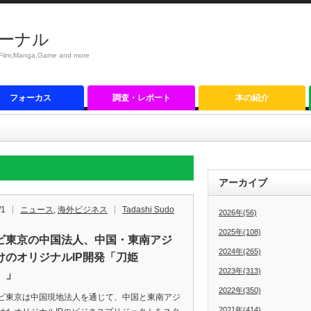
ーナル
anga,Game and more
フォーカス
調査・レポート
本の紹介
アーカイブ
/1
ニュース
,
海外ビジネス
Tadashi Sudo
2026年(56)
2025年(108)
ビ東京の中国法人、中国・東南アジ
2024年(265)
けのオリジナルIP開発「刀姫
2023年(313)
）」
2022年(350)
東京は中国現地法人を通じて、中国と東南アジ
2021年(414)