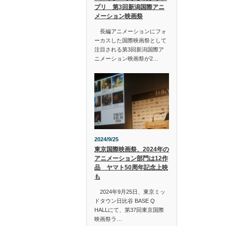
プリ 第3回新潟国際アニ
メーション映画祭
長編アニメーションにフォ
ーカスした国際映画祭として
注目される第3回新潟国際ア
ニメーション映画祭が2…
2024/9/25
東京国際映画祭、2024年の
アニメーション部門は12作
品 ヤマト50周年記念上映
も
2024年9月25日、東京ミッ
ドタウン日比谷 BASE Q
HALLにて、第37回東京国際
映画祭ラ…