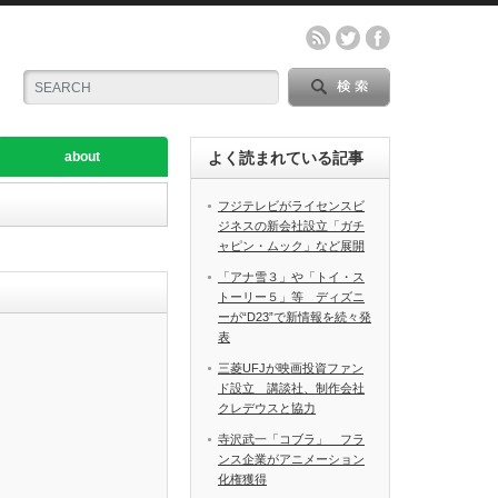
about
よく読まれている記事
フジテレビがライセンスビ
ジネスの新会社設立「ガチ
ャピン・ムック」など展開
「アナ雪３」や「トイ・ス
トーリー５」等 ディズニ
ーが“D23”で新情報を続々発
表
三菱UFJが映画投資ファン
ド設立 講談社、制作会社
クレデウスと協力
寺沢武一「コブラ」 フラ
ンス企業がアニメーション
化権獲得