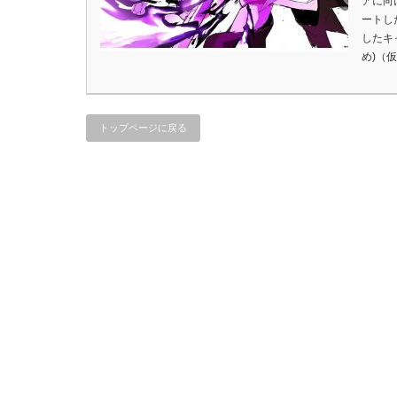
アに向
ートし
したキ
め)（
トップページに戻る