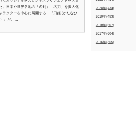
けたオリジナルIPのビジネスプリジェクトをスタ
た。日本や世界各地の「名剣」「名刀」を擬人化
2020年(434)
ャラクターを中心に展開する 『刀姫 (かたなひ
2019年(453)
仮）』だ。…
2018年(507)
2017年(604)
2016年(365)