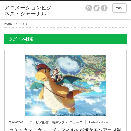
アニメーションビジ
menu
ネス・ジャーナル
Home
木村拓
タグ：木村拓
2025/2/24
テレビ／配信／映像ソフト
,
ニュース
Tadashi Sudo
コミックス・ウェーブ・フィルムがポケモンアニメ制