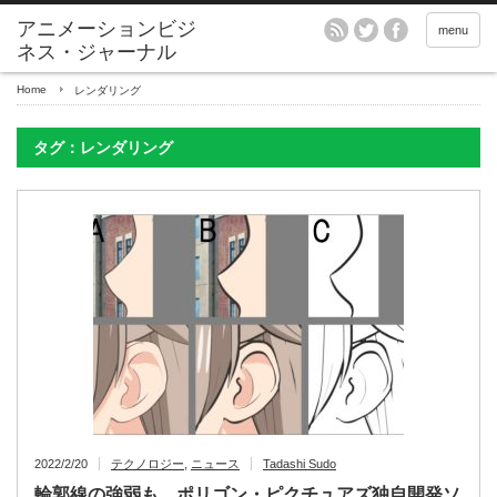
アニメーションビジ
menu
ネス・ジャーナル
Home
レンダリング
タグ：レンダリング
2022/2/20
テクノロジー
,
ニュース
Tadashi Sudo
輪郭線の強弱も、ポリゴン・ピクチュアズ独自開発ソ