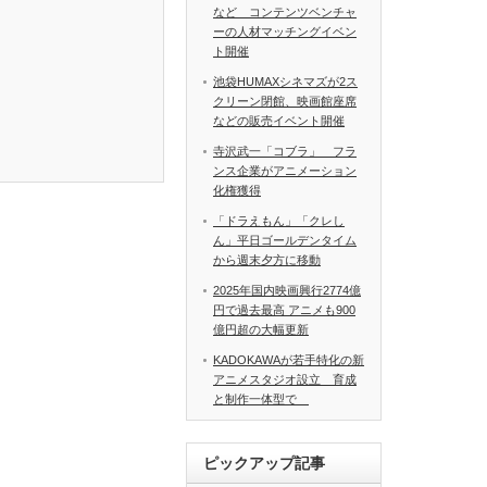
など コンテンツベンチャ
ーの人材マッチングイベン
ト開催
池袋HUMAXシネマズが2ス
クリーン閉館、映画館座席
などの販売イベント開催
寺沢武一「コブラ」 フラ
ンス企業がアニメーション
化権獲得
「ドラえもん」「クレし
ん」平日ゴールデンタイム
から週末夕方に移動
2025年国内映画興行2774億
円で過去最高 アニメも900
億円超の大幅更新
KADOKAWAが若手特化の新
アニメスタジオ設立 育成
と制作一体型で
ピックアップ記事