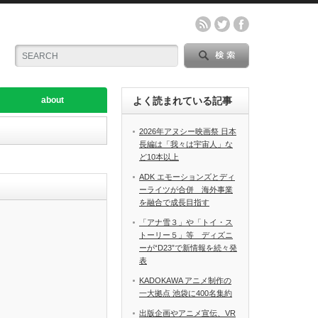
about
よく読まれている記事
2026年アヌシー映画祭 日本
長編は「我々は宇宙人」な
ど10本以上
ADK エモーションズとディ
ーライツが合併 海外事業
を融合で成長目指す
「アナ雪３」や「トイ・ス
トーリー５」等 ディズニ
ーが“D23”で新情報を続々発
表
KADOKAWA アニメ制作の
一大拠点 池袋に400名集約
出版企画やアニメ宣伝、VR