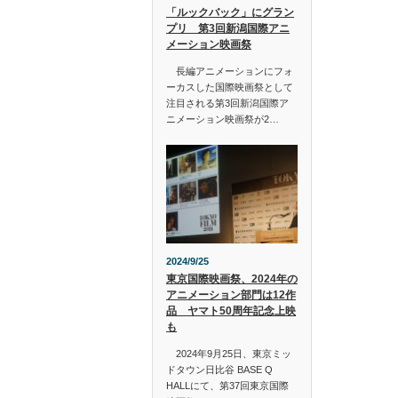
「ルックバック」にグラン
プリ 第3回新潟国際アニ
メーション映画祭
長編アニメーションにフォ
ーカスした国際映画祭として
注目される第3回新潟国際ア
ニメーション映画祭が2…
2024/9/25
東京国際映画祭、2024年の
アニメーション部門は12作
品 ヤマト50周年記念上映
も
2024年9月25日、東京ミッ
ドタウン日比谷 BASE Q
HALLにて、第37回東京国際