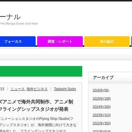
ーナル
anga,Game and more
フォーカス
調査・レポート
本の紹介
アーカイブ
/15
ニュース
,
海外ビジネス
Tadashi Sudo
2026年(56)
2025年(108)
ズアニメで海外共同制作、アニメ制
2024年(265)
フライングシップスタジオが発表
2023年(313)
メーションスタジオのFlying Ship Studio(フ
2022年(350)
グシップスタジオ）が、海外展開に向けて大きな
踏み出した。フライングシップスタジオは、
2021年(414)