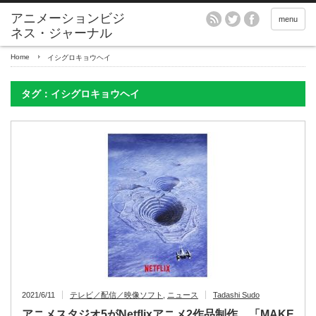
アニメーションビジ
menu
ネス・ジャーナル
Home
イシグロキョウヘイ
タグ：イシグロキョウヘイ
2021/6/11
テレビ／配信／映像ソフト
,
ニュース
Tadashi Sudo
アニメスタジオ5がNetflixアニメ2作品制作、「MAKE