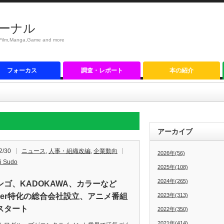
ーナル
anga,Game and more
フォーカス
調査・レポート
本の紹介
アーカイブ
2/30
ニュース
,
人事・組織改編
,
企業動向
2026年(56)
i Sudo
2025年(108)
2024年(265)
ンゴ、KADOKAWA、カラーなど
uber特化の総合会社設立、アニメ番組
2023年(313)
スタート
2022年(350)
2021年(414)