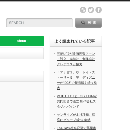
about
よく読まれている記事
三菱UFJが映画投資ファン
ド設立 講談社、制作会社
クレデウスと協力
「アナ雪３」や「トイ・ス
トーリー５」等 ディズニ
ーが“D23”で新情報を続々発
表
WHITE FOXとEGG FIRMが
共同出資で設立 制作会社ス
タジオバインド
サンライズが本社移転、荻
窪にグループ4社を集結
TSUTAYA社名変更で蔦屋書