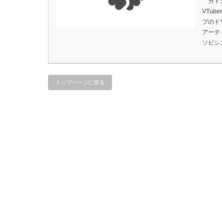
カドカ
VTu
プのド
アーテ
ソビシ
トップページに戻る