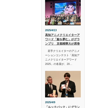
2025/4/13
高知アニメクリエイターア
ワード「鯨を夢む」がグラ
ンプリ 京都精華大が席巻
若手クリエイターのアニメ
ーションコンテスト「高知ア
ニメクリエイターアワード
2025」の各賞が、20…
2025/4/9
「ルックバック」にグラン