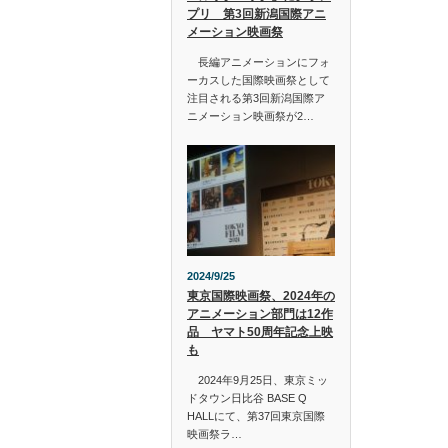
プリ 第3回新潟国際アニ
メーション映画祭
長編アニメーションにフォ
ーカスした国際映画祭として
注目される第3回新潟国際ア
ニメーション映画祭が2…
2024/9/25
東京国際映画祭、2024年の
アニメーション部門は12作
品 ヤマト50周年記念上映
も
2024年9月25日、東京ミッ
ドタウン日比谷 BASE Q
HALLにて、第37回東京国際
映画祭ラ…