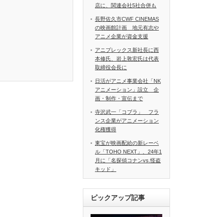
店に、関連会社5社合併も
長野佐久市CWF CINEMAS
の映画館計画 地元有志や
アニメ企業が資金支援
アニプレックス新社長に西
本修氏、岩上敦宏氏は代表
取締役会長に
日活がアニメ事業会社「NK
アニメーション」設立 企
画・制作・宣伝まで
寺沢武一「コブラ」 フラ
ンス企業がアニメーション
化権獲得
東宝が映画配給の新レーベ
ル「TOHO NEXT」、24年1
月に「名探偵コナンvs.怪盗
キッド」
ピックアップ記事