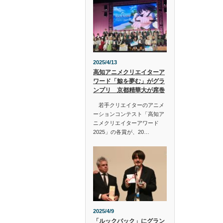
2025/4/13
高知アニメクリエイターア
ワード「鯨を夢む」がグラ
ンプリ 京都精華大が席巻
若手クリエイターのアニメ
ーションコンテスト「高知ア
ニメクリエイターアワード
2025」の各賞が、20…
2025/4/9
「ルックバック」にグラン