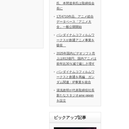
氏、本間道幸氏は取締役会
長に
1万4710作品、アニメ総合
データベース「アニメ大
全」一般公開開始
バンダイナムコフィルムワ
ークスが創通アニメ事業を
吸収
2025年国内ビデオソフト売
上は812億円、国内アニメは
前年比30％減で厳しさ増す
バンダイナムコフィルムワ
ークスと創通を再編 ガン
ダム関連・IP事業を統合
湯浅政明が代表取締役社長
新たなスタジオame pippin
を設立
ピックアップ記事