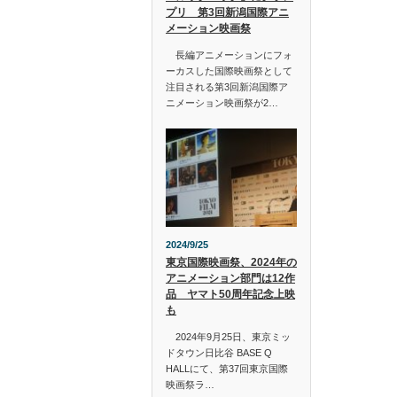
プリ 第3回新潟国際アニ
メーション映画祭
長編アニメーションにフォ
ーカスした国際映画祭として
注目される第3回新潟国際ア
ニメーション映画祭が2…
2024/9/25
東京国際映画祭、2024年の
アニメーション部門は12作
品 ヤマト50周年記念上映
も
2024年9月25日、東京ミッ
ドタウン日比谷 BASE Q
HALLにて、第37回東京国際
映画祭ラ…