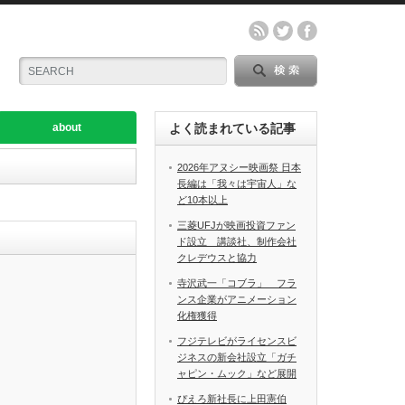
about
よく読まれている記事
2026年アヌシー映画祭 日本
長編は「我々は宇宙人」な
ど10本以上
三菱UFJが映画投資ファン
ド設立 講談社、制作会社
クレデウスと協力
寺沢武一「コブラ」 フラ
ンス企業がアニメーション
化権獲得
フジテレビがライセンスビ
ジネスの新会社設立「ガチ
ャピン・ムック」など展開
ぴえろ新社長に上田憲伯