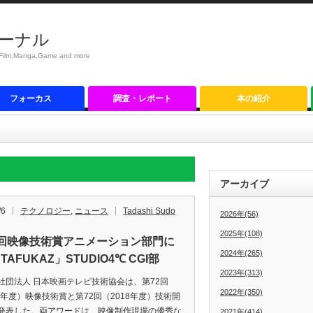
ーナル
anga,Game and more
フォーカス
調査・レポート
本の紹介
アーカイブ
/6
テクノロジー
,
ニュース
Tadashi Sudo
2026年(56)
2025年(108)
2回映像技術賞アニメーション部門に
2024年(265)
TAFUKAZ」STUDIO4℃ CGI部
2023年(313)
団法人 日本映画テレビ技術協会は、第72回
2022年(350)
18年度）映像技術賞と第72回（2018年度）技術開
発表した。両アワードは、映像制作現場の優秀な
2021年(414)