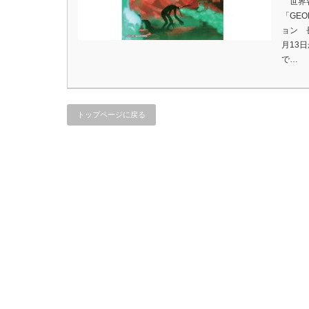
世界各
「GEO
ョン 
月13
で…
トップページに戻る