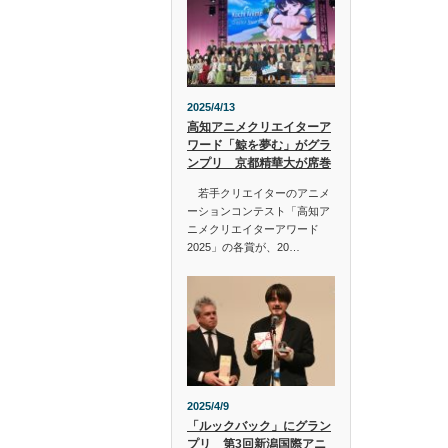
2025/4/13
高知アニメクリエイターア
ワード「鯨を夢む」がグラ
ンプリ 京都精華大が席巻
若手クリエイターのアニメ
ーションコンテスト「高知ア
ニメクリエイターアワード
2025」の各賞が、20…
2025/4/9
「ルックバック」にグラン
プリ 第3回新潟国際アニ