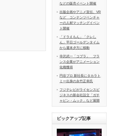
などの販売イベント開催
出版企画やアニメ宣伝、VR
など コンテンツベンチャ
ーの人材マッチングイベン
ト開催
「ドラえもん」「クレし
ん」平日ゴールデンタイム
から週末夕方に移動
寺沢武一「コブラ」 フラ
ンス企業がアニメーション
化権獲得
円谷プロ 新社長にタカラト
ミー出身の永竹正幸氏
フジテレビがライセンスビ
ジネスの新会社設立「ガチ
ャピン・ムック」など展開
ピックアップ記事