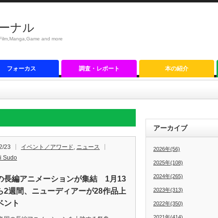
ーナル
anga,Game and more
フォーカス
調査・レポート
本の紹介
アーカイブ
2/23
イベント／アワード
,
ニュース
2026年(56)
i Sudo
2025年(108)
2024年(265)
の長編アニメーションが集結 1月13
ら2週間、ニューディアーが28作品上
2023年(313)
ベント
2022年(350)
2021年(414)