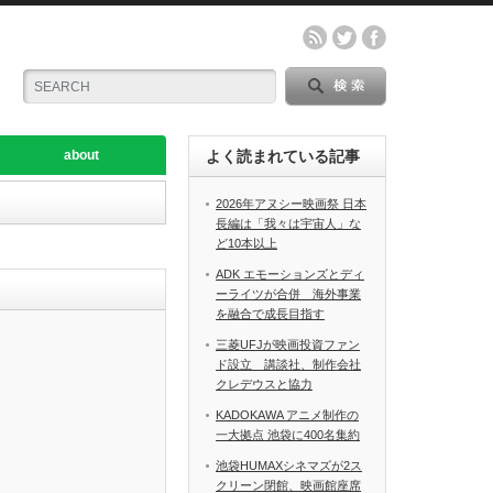
about
よく読まれている記事
2026年アヌシー映画祭 日本
長編は「我々は宇宙人」な
ど10本以上
ADK エモーションズとディ
ーライツが合併 海外事業
を融合で成長目指す
三菱UFJが映画投資ファン
ド設立 講談社、制作会社
クレデウスと協力
KADOKAWA アニメ制作の
一大拠点 池袋に400名集約
池袋HUMAXシネマズが2ス
クリーン閉館、映画館座席