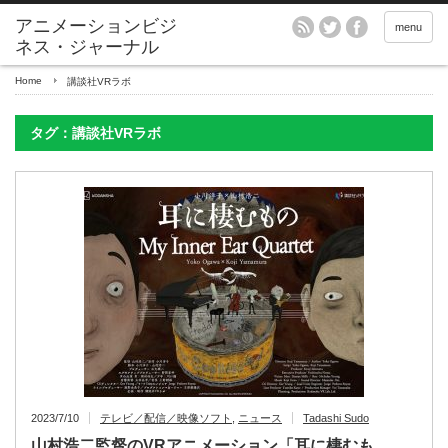
アニメーションビジ
menu
ネス・ジャーナル
Home
講談社VRラボ
タグ：講談社VRラボ
2023/7/10
テレビ／配信／映像ソフト
,
ニュース
Tadashi Sudo
山村浩二監督のVRアニメーション「耳に棲むも