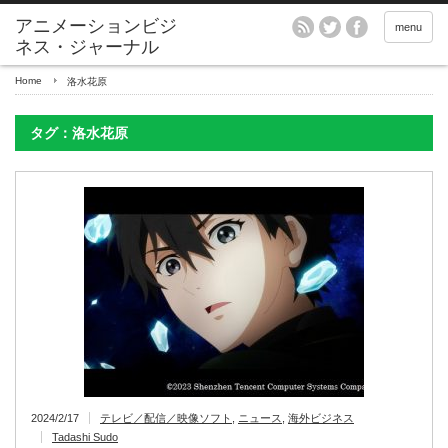
アニメーションビジ
menu
ネス・ジャーナル
Home
洛水花原
タグ：洛水花原
2024/2/17
テレビ／配信／映像ソフト
,
ニュース
,
海外ビジネス
Tadashi Sudo