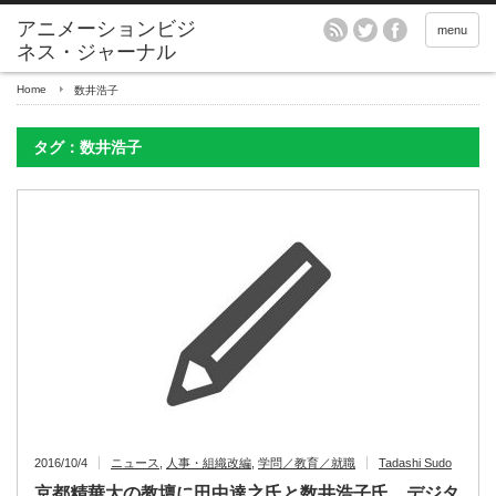
アニメーションビジ
menu
ネス・ジャーナル
Home
数井浩子
タグ：数井浩子
2016/10/4
ニュース
,
人事・組織改編
,
学問／教育／就職
Tadashi Sudo
京都精華大の教壇に田中達之氏と数井浩子氏 デジタ