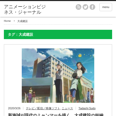
アニメーションビジ
menu
ネス・ジャーナル
Home
大成建設
タグ：大成建設
2020/3/26
テレビ／配信／映像ソフト
,
ニュース
Tadashi Sudo
新海誠が現代のミャンマーを描く、大成建設の短編