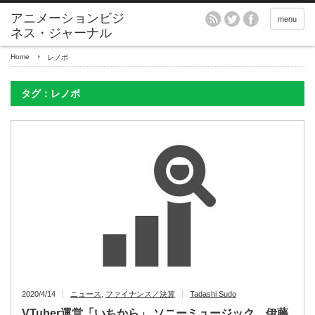
アニメーションビジ
menu
ネス・ジャーナル
Home
レノボ
タグ：レノボ
2020/4/14
ニュース
,
ファイナンス／決算
Tadashi Sudo
VTuber運営「いちから」 ソニーミュージック、伊藤