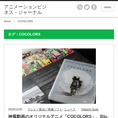
アニメーションビジ
menu
ネス・ジャーナル
Home
COCOLORS
タグ：COCOLORS
2020/11/30
テレビ／配信／映像ソフト
,
ニュース
Tadashi Sudo
神風動画のオリジナルアニメ「COCOLORS」、Blu-