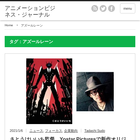
アニメーションビジ
menu
ネス・ジャーナル
Home
アズールレーン
タグ：アズールレーン
2021/1/6
ニュース
,
フォーカス
,
企業動向
Tadashi Sudo
さとうけいいち監督、Yostar Picturesで新作オリジ