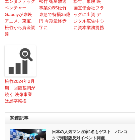
エンタメテック
松竹 衛星放送
松竹、東映 映
ベンチャー
事業のBS松竹
画宣伝会社フラ
Gaudiyが東映
東急で特損35億
ッグに出資 デ
アニメ、東宝、
円 今期最終赤
ジタル広告中心
松竹から資金調
字に
に資本業務提携
達
松竹2024年2月
期、回復基調が
続く 映像事業
は黒字転換
関連記事
日本の人気マンガ家4名もゲスト バンコ
クで海賊版反対イベント開催…