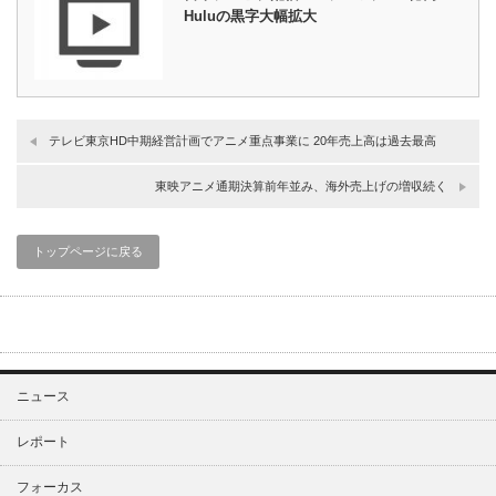
Huluの黒字大幅拡大
テレビ東京HD中期経営計画でアニメ重点事業に 20年売上高は過去最高
東映アニメ通期決算前年並み、海外売上げの増収続く
トップページに戻る
ニュース
レポート
フォーカス