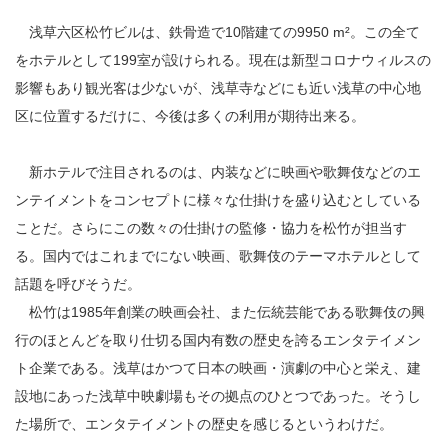
浅草六区松竹ビルは、鉄骨造で10階建ての9950 m²。この全て
をホテルとして199室が設けられる。現在は新型コロナウィルスの
影響もあり観光客は少ないが、浅草寺などにも近い浅草の中心地
区に位置するだけに、今後は多くの利用が期待出来る。
新ホテルで注目されるのは、内装などに映画や歌舞伎などのエ
ンテイメントをコンセプトに様々な仕掛けを盛り込むとしている
ことだ。さらにこの数々の仕掛けの監修・協力を松竹が担当す
る。国内ではこれまでにない映画、歌舞伎のテーマホテルとして
話題を呼びそうだ。
松竹は1985年創業の映画会社、また伝統芸能である歌舞伎の興
行のほとんどを取り仕切る国内有数の歴史を誇るエンタテイメン
ト企業である。浅草はかつて日本の映画・演劇の中心と栄え、建
設地にあった浅草中映劇場もその拠点のひとつであった。そうし
た場所で、エンタテイメントの歴史を感じるというわけだ。