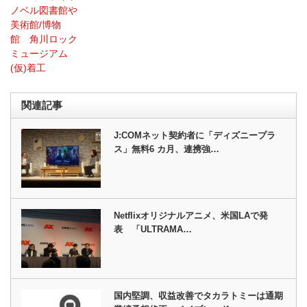
ノベル図書館や
美術館/博物
館 角川ロック
ミュージアム
(仮)着工
関連記事
J:COMネット契約者に「ディズニープラ
ス」無料6 カ月、連携強…
Netflixオリジナルアニメ、米国LAで発
表 「ULTRAMA…
国内堅調、収益改善でタカラトミーは通期