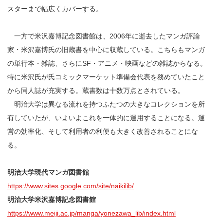
スターまで幅広くカバーする。
一方で米沢嘉博記念図書館は、2006年に逝去したマンガ評論
家・米沢嘉博氏の旧蔵書を中心に収蔵している。こちらもマンガ
の単行本・雑誌、さらにSF・アニメ・映画などの雑誌からなる。
特に米沢氏が氏コミックマーケット準備会代表を務めていたこと
から同人誌が充実する。蔵書数は十数万点とされている。
明治大学は異なる流れを持つふたつの大きなコレクションを所
有していたが、いよいよこれを一体的に運用することになる。運
営の効率化、そして利用者の利便も大きく改善されることにな
る。
明治大学現代マンガ図書館
https://www.sites.google.com/site/naikilib/
明治大学米沢嘉博記念図書館
https://www.meiji.ac.jp/manga/yonezawa_lib/index.html