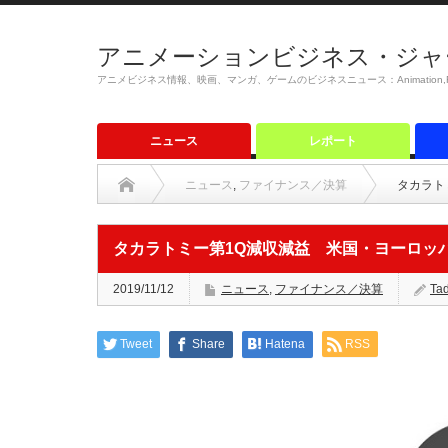
アニメーションビジネス・ジャ
アニメビジネス情報、映画、マンガ、ゲームのビジネスニュース：Animation,Film,M
ニュース
レポート
ニュース
,
ファイナンス／決算
タカラト
タカラトミー第1Q減収減益 米国・ヨーロッ
2019/11/12
ニュース
,
ファイナンス／決算
Ta
Tweet
Share
Hatena
RSS