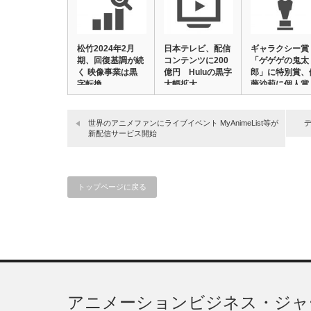
松竹2024年2月
日本テレビ、配信
ギャラクシー賞
期、回復基調が続
コンテンツに200
「ゲゲゲの鬼太
く 映像事業は黒
億円 Huluの黒字
郎」に特別賞、
字転換
大幅拡大
藤沙莉に個人賞
世界のアニメファンにライブイベント MyAnimeList等が
デ
新配信サービス開始
トップページに戻る
アニメーションビジネス・ジャ