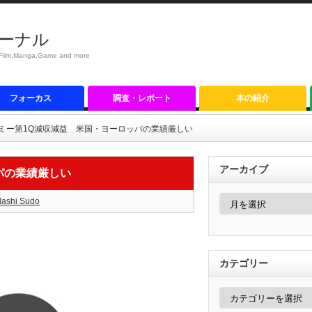
ーナル
anga,Game and more
フォーカス
調査・レポート
本の紹介
ミー第1Q減収減益 米国・ヨーロッパの業績厳しい
アーカイブ
パの業績厳しい
ア
dashi Sudo
ー
カ
イ
ブ
カテゴリー
カ
テ