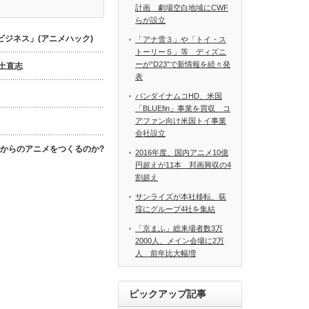
計画 劇場空白地域にCWF
らが設立
ジネス」(アニメハック)
「アナ雪３」や「トイ・ス
トーリー５」等 ディズニ
ーが“D23”で新情報を続々発
数土直志
表
バンダイナムコHD、米国
「BLUEfin」事業を買収 コ
アファン向け米国トイ事業
会社設立
これからのアニメをつくるのか?
2016年度、国内アニメ10億
円超えが11本 邦画興収の4
割超え
サンライズが本社移転、荻
窪にグループ4社を集結
「京まふ」総来場者数3万
2000人、メイン会場に2万
人 前年比大幅増
ピックアップ記事