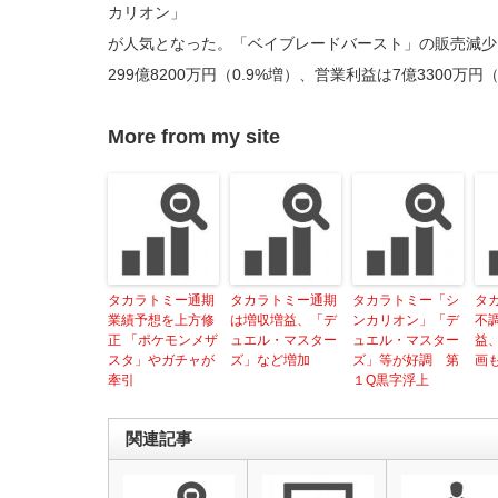
カリオン」
が人気となった。「ベイブレードバースト」の販売減少
299億8200万円（0.9%増）、営業利益は7億3300万円
More from my site
タカラトミー通期
タカラトミー通期
タカラトミー「シ
タ
業績予想を上方修
は増収増益、「デ
ンカリオン」「デ
不
正 「ポケモンメザ
ュエル・マスター
ュエル・マスター
益
スタ」やガチャが
ズ」など増加
ズ」等が好調 第
画
牽引
１Q黒字浮上
関連記事