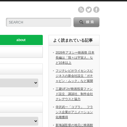
about
よく読まれている記事
2026年アヌシー映画祭 日本
長編は「我々は宇宙人」な
ど10本以上
フジテレビがライセンスビ
ジネスの新会社設立「ガチ
ャピン・ムック」など展開
三菱UFJが映画投資ファン
ド設立 講談社、制作会社
クレデウスと協力
寺沢武一「コブラ」 フラ
ンス企業がアニメーション
化権獲得
新海誠監督の地元に映画館