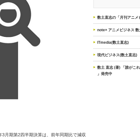
ゴ
リ
ー
数土直志の「月刊アニメビ
note× アニメビジネス 
ITmedia(数土直志)
現代ビジネス(数土直志)
数土 直志 (著) 「誰が
」発売中
0年3月期第2四半期決算は、前年同期比で減収