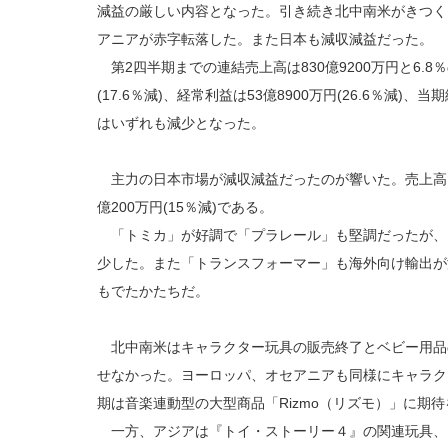
減益の厳しい内容となった。引き続き北中南米がきつく
アニアが赤字転落した。また日本も減収減益だった。
第2四半期までの連結売上高は830億9200万円と6.8
(17.6％減)、経常利益は53億8900万円(26.6％減)、当
はいずれも減少となった。
主力の日本市場が減収減益だったのが響いた。売上高は746
億200万円(15％減)である。
「トミカ」が好調で「プラレール」も堅調だったが、
少した。また「トランスフォーマー」も海外向け輸出が
もでたかたちだ。
北中南米はキャラクター玩具の販売終了とベビー用品
せなかった。ヨーロッパ、オセアニアも同様にキャラク
期は音楽連動型の大型商品「Rizmo（リズモ）」に期
一方、アジアは『トイ・ストーリー４』の関連玩具、