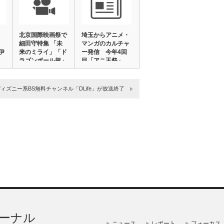
北京国際映画祭で
埼玉からアニメ・
細田守特集 「未
マンガのカルチャ
伊
来のミライ」「ド
ー発信 今年4回
ラゴンボール超」
目「アニ玉祭」、
…
…
ィズニー系BS無料チャンネル「DLife」が放送終了
ーナル
ニュース
レポート
フォーカス