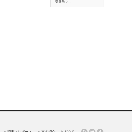
映画祭ラ…
about
調査・レポート
本の紹介