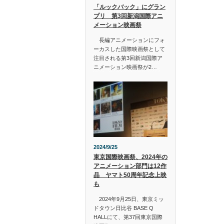
「ルックバック」にグラン
プリ 第3回新潟国際アニ
メーション映画祭
長編アニメーションにフォ
ーカスした国際映画祭として
注目される第3回新潟国際ア
ニメーション映画祭が2…
2024/9/25
東京国際映画祭、2024年の
アニメーション部門は12作
品 ヤマト50周年記念上映
も
2024年9月25日、東京ミッ
ドタウン日比谷 BASE Q
HALLにて、第37回東京国際