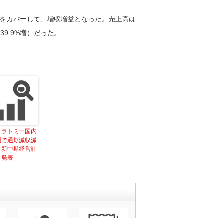
をカバーして、増収増益となった。売上高は
（39.9%増）だった。
カラトミー国内
調で通期減収減
、新中期経営計
も発表