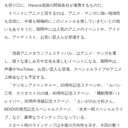
を切り口に、Hareza池袋の関係各社が連携するものだ。
イベントにアニメと冠するのは、アニメ・マンガに強い地域性
も念頭に、今後も積極的にこのジャンルを推していきたいとの狙
いもありそうだ。期間中には人気のアニメのイベントや、アイド
ル、アーティスト、お笑い芸人らが登場する。
「池袋アニメタウンフェスティバル」はアニメ・マンガを通
し、様々な楽しみ方や文化を楽しむイベントになる。期間中は、
声優やYouTuber、お笑い芸人も登場。スペシャルライブやアニメ
上映会なども予定する。
「デジモンアドベンチャー」20周年記念ステージや、「ルパン
三世 カリオストロの城」40周年記念ステージ、「機動警察パト
レイバー」30周年突破記念ステージ、「えいがのおそ松さん」
BD/DVD発売記念スペシャルステージ、「水木一郎スペシャルライ
ブ」など、豪華なラインナップになっている。
スタート時のラインナップは今後の方向性を示す。今回の数々