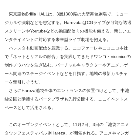
東京建物Brillia HALLは、3層1300席の大型舞台劇場で、ミュー
ジカルや演劇などを想定する。HarevutaiはCGライブが可能な透過
スクリーンやYoutubeなどの動画配信向の機能も備える。新しいエ
ンタテイメントに対応する未来型ライブ劇場を抱える。
ハレスタも動画配信を意識する。ニコファーレやニコニコ本社
で「ネットとリアルの融合」を実践してきたドワンゴ・niconicoの
制作ノウハウを注ぎ込む。バーチャルキャラクターやアニメ、ゲ
ーム関連のステージイベントなどを目指す。地域の最新カルチャ
ーを牽引しそうだ。
さらにHareza池袋全体のエントランスの位置づけとして、中池
袋公園と隣接するパークプラザも先行公開する。ここイベントス
ペースとして活用される。
このオープングイベントとして、11月2日、3日の「池袋アニメ
タウンフェスティバル＠Hareza」が開催される。アニメやマンガ