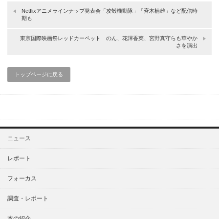
Netflixアニメラインナップ発表会「攻殻機動隊」「斉木楠雄」など配信時
期も
東京国際映画祭レッドカーペット のん、花澤香菜、宮野真守らも華やか
さを演出
トップページに戻る
ニュース
レポート
フォーカス
調査・レポート
本の紹介