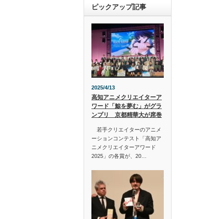
ピックアップ記事
2025/4/13
高知アニメクリエイターア
ワード「鯨を夢む」がグラ
ンプリ 京都精華大が席巻
若手クリエイターのアニメ
ーションコンテスト「高知ア
ニメクリエイターアワード
2025」の各賞が、20…