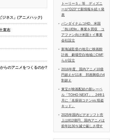
トーリー５」等 ディズニ
ーが“D23”で新情報を続々発
表
ジネス」(アニメハック)
バンダイナムコHD、米国
「BLUEfin」事業を買収 コ
数土直志
アファン向け米国トイ事業
会社設立
新海誠監督の地元に映画館
計画 劇場空白地域にCWF
らが設立
これからのアニメをつくるのか?
2016年度、国内アニメ10億
円超えが11本 邦画興収の4
割超え
東宝が映画配給の新レーベ
ル「TOHO NEXT」、24年1
月に「名探偵コナンvs.怪盗
キッド」
2025年国内ビデオソフト売
上は812億円、国内アニメは
前年比30％減で厳しさ増す