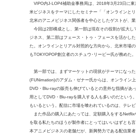
VIPO内J-LOP4補助金事務局は、2018年3月23
米ビジネスをテーマにしたセミナー「「オンラインとリ
北米のアニメビジネス関係者を中心としたゲストが、業
今回は2部構成とし、第一部は現在その役割が拡大して
ジネス、第二部はフェース・トゥ・フェースを活かした
た。オンラインとリアル対照的な方向から、北米市場の
もTOKYOPOP創立者のスチュウ･リービー氏が務めた。
第一部では、まずマーケットの現状がテーマになった
(FUNimation)のアダム・ゼナー氏からは、オンラ
DVD・Blu‐rayの販売も伸びているとの意外な指摘
用としてDVD・Blu‐rayを購入する人も多いのだと
もいるという。配信に市場を喰われているのは、テレビ
また作品の購入にあたっては、定額購入をするNetfl
を取る私たちのほうが製作者にとってはいいはずとも言
本アニメビジネスの老舗だが、新興勢力である配信業者