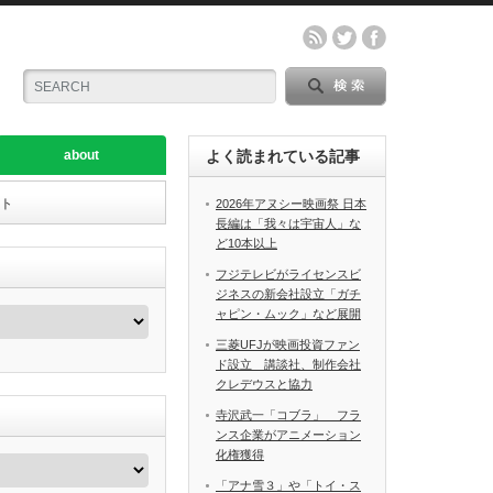
about
よく読まれている記事
ート
2026年アヌシー映画祭 日本
長編は「我々は宇宙人」な
ど10本以上
フジテレビがライセンスビ
ジネスの新会社設立「ガチ
ャピン・ムック」など展開
三菱UFJが映画投資ファン
ド設立 講談社、制作会社
クレデウスと協力
寺沢武一「コブラ」 フラ
ンス企業がアニメーション
化権獲得
「アナ雪３」や「トイ・ス