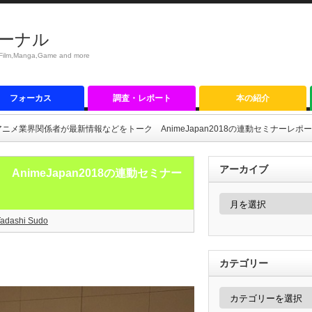
ーナル
anga,Game and more
フォーカス
調査・レポート
本の紹介
ニメ業界関係者が最新情報などをトーク AnimeJapan2018の連動セミナーレポ
アーカイブ
imeJapan2018の連動セミナー
ア
ー
カ
Tadashi Sudo
イ
ブ
カテゴリー
カ
テ