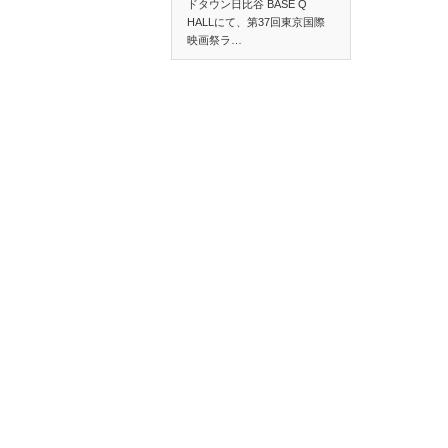
ドタウン日比谷 BASE Q
HALLにて、第37回東京国際
映画祭ラ…