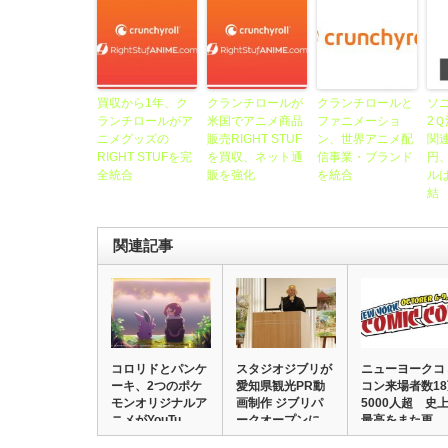
買収から1年、ク
クランチロールが
クランチロールと
ソ
ランチロールがア
米国でアニメ商品
ファニメーショ
2
ニメグッズの
販売RIGHT STUF
ン、世界アニメ配
関連
RIGHT STUFを完
を買収、ネット通
信事業・ブランド
円
全統合
販を強化
を統合
ル
結
関連記事
コロリドとパンケ
スタジオジブリが
ニューヨークコ
ーキ、2つのポケ
愛知県観光PR動
コン来場者数1
モンオリジナルア
画制作 ジブリパ
5000人超 史
ニメがYouTu…
ークオープンに
最高をまた更…
向…