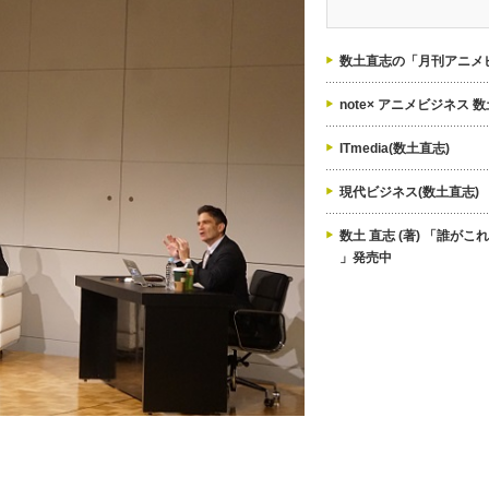
ゴ
リ
ー
数土直志の「月刊アニメビ
note× アニメビジネス 
ITmedia(数土直志)
現代ビジネス(数土直志)
数土 直志 (著) 「誰が
」発売中