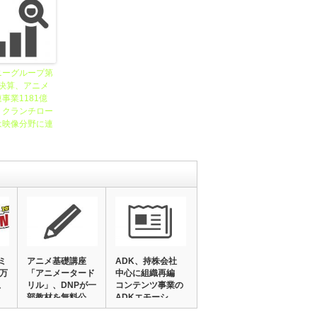
ニーグループ第
Ｑ決算、アニメ
事業1181億
、クランチロー
は映像分野に連
ミ
アニメ基礎講座
ADK、持株会社
8万
「アニメータード
中心に組織再編
上
リル」、DNPが一
コンテンツ事業の
部教材を無料公
ADKエモーシ
開…
ョ…