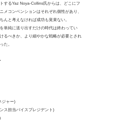
z Noya-Collins氏からは、どこにフ
ニメコンベンションはそれぞれ個性があり、
ちんと考えなければ成功も覚束ない。
を単純に送り出すだけの時代は終わってい
けるべきか、より細やかな戦略が必要とされ
った。
ー
ネジャー)
イセンス担当バイスプレジデント)
)