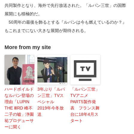
共同製作となり、海外で先行放送された。「ルパン三世」の国際
展開にも積極的だ。
50周年の最後を飾るとする『ルパンは今も燃えているのか？』
もこれまでにない大きな展開が期待される。
More from my site
ハードボイルド
3年ぶり「ルパ
「ルパン三世」
なルパン登場の
ン三世」TVス
TVアニメ
理由「LUPIN
ペシャル
PART5製作発
THE ⅢRD 峰不
2019年今冬放
表 フランス舞
二子の嘘」浄園
送
台に18年4月ス
祐プロデューサ
タート
ーに聞く