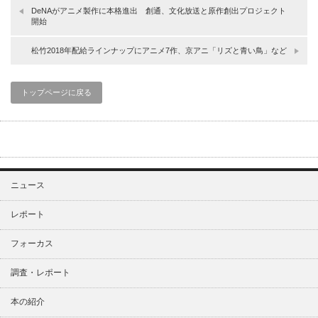
DeNAがアニメ製作に本格進出 創通、文化放送と原作創出プロジェクト
開始
松竹2018年配給ラインナップにアニメ7作、京アニ「リズと青い鳥」など
トップページに戻る
ニュース
レポート
フォーカス
調査・レポート
本の紹介