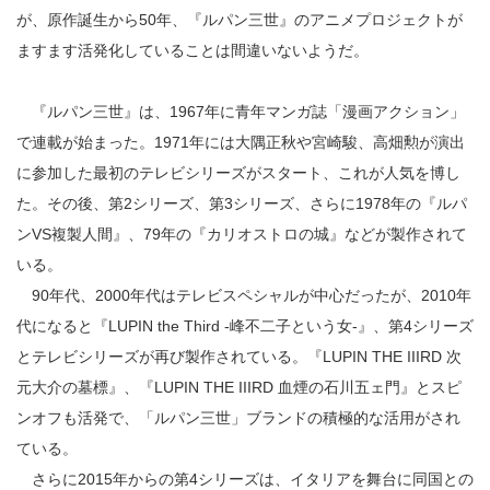
が、原作誕生から50年、『ルパン三世』のアニメプロジェクトが
ますます活発化していることは間違いないようだ。
『ルパン三世』は、1967年に青年マンガ誌「漫画アクション」
で連載が始まった。1971年には大隅正秋や宮崎駿、高畑勲が演出
に参加した最初のテレビシリーズがスタート、これが人気を博し
た。その後、第2シリーズ、第3シリーズ、さらに1978年の『ルパ
ンVS複製人間』、79年の『カリオストロの城』などが製作されて
いる。
90年代、2000年代はテレビスペシャルが中心だったが、2010年
代になると『LUPIN the Third -峰不二子という女-』、第4シリーズ
とテレビシリーズが再び製作されている。『LUPIN THE IIIRD 次
元大介の墓標』、『LUPIN THE IIIRD 血煙の石川五ェ門』とスピ
ンオフも活発で、「ルパン三世」ブランドの積極的な活用がされ
ている。
さらに2015年からの第4シリーズは、イタリアを舞台に同国との