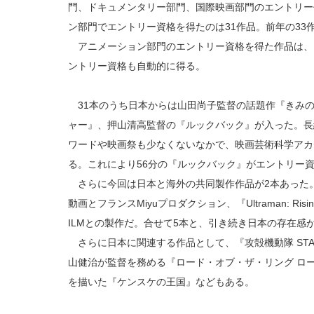
門、ドキュメンタリー部門、国際映画部門のエントリー
ン部門でエントリー資格を得たのは31作品。前年の33
アニメーション部門のエントリー資格を得た作品は、
ントリー資格も自動的に得る。
31本のうち日本からは山田尚子監督の話題作『きみ
ャー』、押山清高監督の『ルックバック』が入った。長
ワードや映画祭も少なくないなかで、映画芸術科学アカ
る。これにより56分の『ルックバック』がエントリー
さらに今回は日本と海外の共同製作作品が2本あった
動画とフランスMiyuプロダクション、『Ultraman: Ris
ILMとの製作だ。合せて5本と、引き続き日本の存在感
さらに日本に関連する作品として、『攻殻機動隊 STAND
山健治が監督を務める『ロード・オブ・ザ・リング ロ
を描いた『ケンスケの王国』などもある。