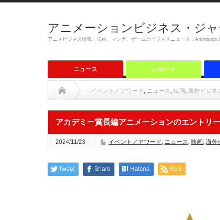
アニメーションビジネス・ジャ
アニメビジネス情報、映画、マンガ、ゲームのビジネスニュース：Animation,Film,M
ニュース
レポート
イベント／アワード
,
ニュース
,
映画
,
海外ビジネ
アカデミー賞長編アニメーションのエントリ
2024/11/23
イベント／アワード
,
ニュース
,
映画
,
海外
Tweet
Share
Hatena
RSS