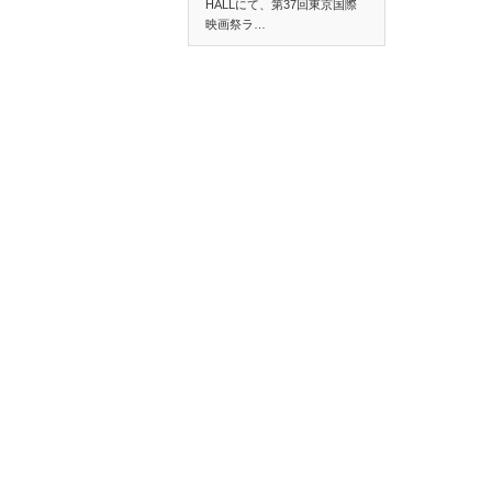
HALLにて、第37回東京国際
映画祭ラ…