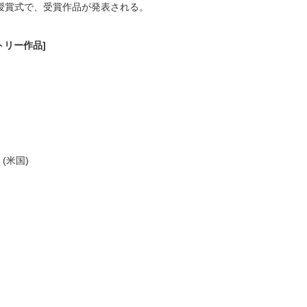
授賞式で、受賞作品が発表される。
トリー作品]
』 (米国)