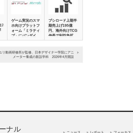
ゲーム実況のスマ
ブシロード上期半
17
ホ向けプラットフ
期売上げ195億
2
ォーム「ミラティ
円、海外向けTCG
ブ」にバンダイ
伸長で利益急拡…
ナ…
ユリ動画研修所が監修、日本デザイナー学院にアニ
メーター養成の新設学科 2026年4月開設
ーナル
ニュース
レポート
フォーカス