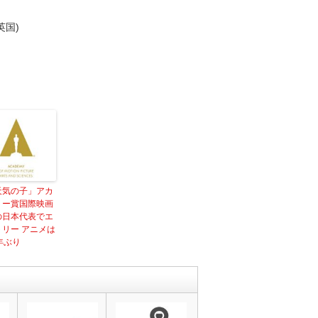
英国)
天気の子」アカ
ミー賞国際映画
の日本代表でエ
トリー アニメは
年ぶり