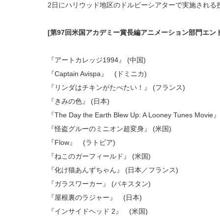
2日にハリウッド地区のドルビーシアターで実施される
[第97回米国アカデミー賞長編アニメーション部門エン
『アートカレッジ1994』 (中国)
『Captain Avispa』 (ドミニカ)
『リンダはチキンがたべたい！』 (フランス)
『きみの色』 (日本)
『The Day the Earth Blew Up: A Looney Tunes Movie
『怪盗グルーのミニオン超変身』 (米国)
『Flow』 (ラトビア)
『ねこのガーフィールド』 (米国)
『化け猫あんずちゃん』 (日本／フランス)
『ガラスワーカー』 (パキスタン)
『屋根裏のラジャー』 (日本)
『インサイドヘッド 2』 (米国)