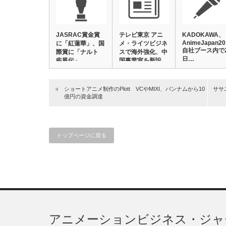
JASRAC賞金賞
テレビ東京 アニ
KADOKAWA、
AnimeJapan20
に「紅蓮華」、国
メ・ライツビジネ
自社ブース内で
際賞に「ナルト
スで海外強化、中
日…
疾風伝」
国事業室を新設
ショートアニメ制作のPlott VCやMIXI、バンナムから10
ササ
億円の資金調達
トップページに戻る
アニメーションビジネス・ジャ