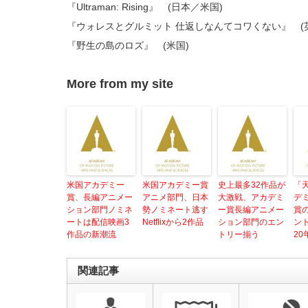
『Ultraman: Rising』 (日本／米国)
『ウォレスとグルミット 仕返しなんてコワくない』 (
『野生の島のロズ』 (米国)
More from my site
米国アカデミー
米国アカデミー賞
史上最多32作品が
「
賞、長編アニメー
アニメ部門、日本
大激戦、アカデミ
デ
ション部門ノミネ
勢ノミネート逃す
ー賞長編アニメー
賞
ートは配信映画3
Netflixから2作品
ション部門のエン
ン
作品の新潮流
トリー揃う
20
関連記事