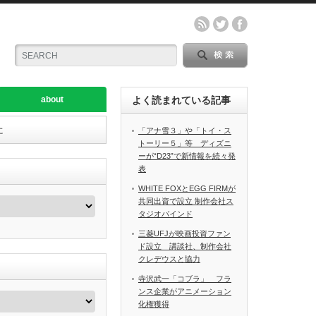
about
よく読まれている記事
に
「アナ雪３」や「トイ・ス
トーリー５」等 ディズニ
ーが“D23”で新情報を続々発
表
WHITE FOXとEGG FIRMが
共同出資で設立 制作会社ス
タジオバインド
三菱UFJが映画投資ファン
ド設立 講談社、制作会社
クレデウスと協力
寺沢武一「コブラ」 フラ
ンス企業がアニメーション
化権獲得