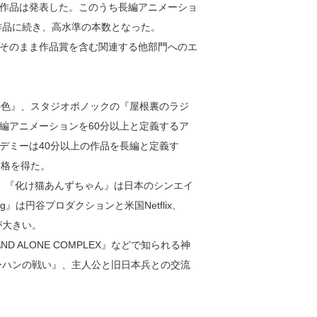
作品は発表した。このうち長編アニメーショ
作品に続き、高水準の本数となった。
そのまま作品賞を含む関連する他部門へのエ
の色』、スタジオポノックの『屋根裏のラジ
編アニメーションを60分以上と定義するア
デミーは40分以上の作品を長編と定義す
資格を得た。
。『化け猫あんずちゃん』は日本のシンエイ
ing』は円谷プロダクションと米国Netflix、
が大きい。
 ALONE COMPLEX』などで知られる神
ーハンの戦い』、主人公と旧日本兵との交流