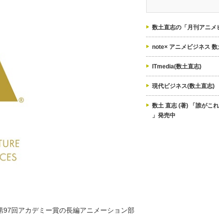
ゴ
リ
ー
数土直志の「月刊アニメビ
note× アニメビジネス 
ITmedia(数土直志)
現代ビジネス(数土直志)
数土 直志 (著) 「誰が
」発売中
は第97回アカデミー賞の長編アニメーション部