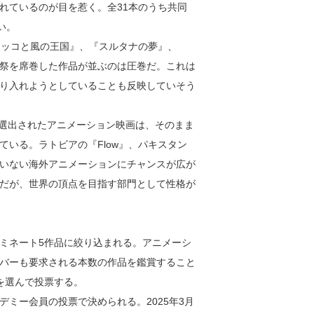
れているのが目を惹く。全31本のうち共同
い。
ロッコと風の王国』、『スルタナの夢』、
祭を席巻した作品が並ぶのは圧巻だ。これは
り入れようとしていることも反映していそう
に選出されたアニメーション映画は、そのまま
いる。ラトビアの『Flow』、パキスタン
いない海外アニメーションにチャンスが広が
だが、世界の頂点を目指す部門として性格が
ミネート5作品に絞り込まれる。アニメーシ
バーも要求される本数の作品を鑑賞すること
を選んで投票する。
デミー会員の投票で決められる。2025年3月