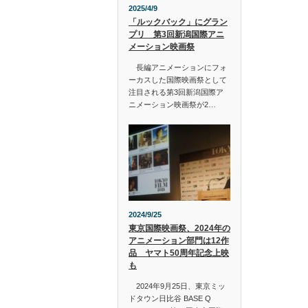
2025/4/9
「ルックバック」にグラン
プリ 第3回新潟国際アニ
メーション映画祭
長編アニメーションにフォ
ーカスした国際映画祭として
注目される第3回新潟国際ア
ニメーション映画祭が2…
2024/9/25
東京国際映画祭、2024年の
アニメーション部門は12作
品 ヤマト50周年記念上映
も
2024年9月25日、東京ミッ
ドタウン日比谷 BASE Q