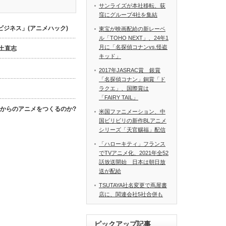
サンライズが本社移転、荻
窪にグループ4社を集結
ジネス」(アニメハック)
東宝が映画配給の新レーベ
ル「TOHO NEXT」、24年1
月に「名探偵コナンvs.怪盗
数土直志
キッド」
2017年JASRAC賞 銀賞
「名探偵コナン」銅賞「ド
ラクエ」、国際賞は
「FAIRY TAIL」
これからのアニメをつくるのか?
米国ファニメーション、中
国ビリビリの新作BLアニメ
シリーズ「天官赐福」配信
「ハローキティ」フランス
でTVアニメ化、2021年全52
話放送開始 日本は朝日放
送が配給
TSUTAYA社名変更で蔦屋書
店に、関連会社5社合併も
ピックアップ記事