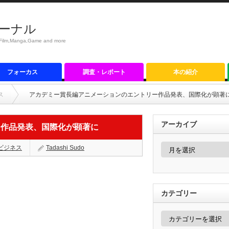
ーナル
anga,Game and more
フォーカス
調査・レポート
本の紹介
ス
アカデミー賞長編アニメーションのエントリー作品発表、国際化が顕著
アーカイブ
ー作品発表、国際化が顕著に
ア
ビジネス
Tadashi Sudo
ー
カ
イ
ブ
カテゴリー
カ
テ