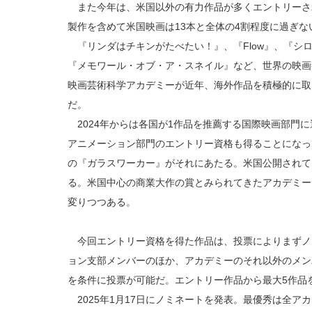
また今年は、米国以外の有力作品が多くエントリーさ
製作を含めて米国映画は13本と全体の4割程度に過ぎな
『リンダはチキンがたべたい！』、『Flow』、『シ
『メモワール・オブ・ア・スネイル』など、世界の映画
映画芸術科学アカデミーが近年、海外作品を積極的に取
だ。
2024年からは各国が1作品を推薦する国際映画部門
アニメーション部門のエントリー資格も得ることになって
の『ガラスワーカー』がそれにあたる。米国公開されて
る。米国中心の商業大作の賞とみられてきたアカデミー
変りつつある。
今回エントリー資格を得た作品は、投票によりまずノ
ョン支部メンバーのほか、アカデミーのそれ以外のメン
を条件に投票が可能だ。エントリー作品から最大5作品
2025年1月17日にノミネートを発表。最優秀は全アカ