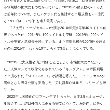
222本も超える史上最高だった。作品数の増加は、歓喜客動員数と
市場規模の拡大にもつながっている。2023年の動員数の289万人
は前年比で5％増、またチケット代を集計する市場規模も283億円
と7.9％増加、いずれも過去最高である。
「2.5次元ミュージカル」の公演は2010年頃は毎年40タイトル前
後であったが、2014年に100タイトルを突破、2019年に200タイ
トルを突破と急成長を続けている。また市場規模が100億円を超え
たのも2015年、わずか10年足らずで3倍近くになっている。
2023年は大規模公演が増加したことが、市場拡大につながっ
た。人気マンガで映像化もされている『キングダム』や帝国劇場
で上演された『SPY×FAMILY』が話題を呼んだ。ミュージカル化8
周年となり野外公演を実施した「刀剣乱舞ONLINE」シリーズも牽
引した。
2023年は国際化の目立った年でもあった。日本2.5元ミュージカ
ル協会では、訪日外国人に高まる需要に応えて、海外向けにチケ