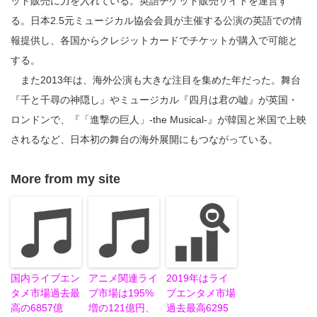
ット販売に力を入れている。英語チケット販売サイトを運営す
る。日本2.5元ミュージカル協会会員が主催する公演の英語での情
報提供し、各国からクレジットカードでチケットが購入で可能と
する。
また2013年は、海外公演も大きな注目を集めた年だった。舞台
『千と千尋の神隠し』やミュージカル『四月は君の嘘』が英国・
ロンドンで、『「進撃の巨人」-the Musical-』が韓国と米国で上映
されるなど、日本初の舞台の海外展開にもつながっている。
More from my site
国内ライブエン
アニメ関連ライ
2019年はライ
タメ市場過去最
ブ市場は195%
ブエンタメ市場
高の6857億
増の121億円、
過去最高6295