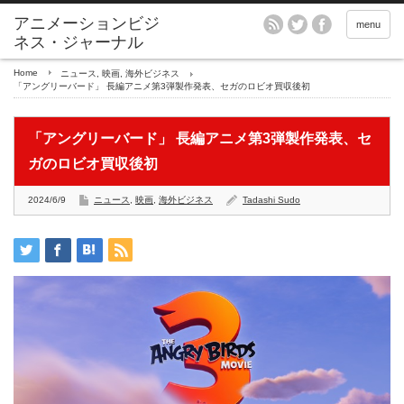
アニメーションビジ
menu
ネス・ジャーナル
Home
ニュース
,
映画
,
海外ビジネス
「アングリーバード」 長編アニメ第3弾製作発表、セガのロビオ買収後初
「アングリーバード」 長編アニメ第3弾製作発表、セ
ガのロビオ買収後初
2024/6/9
ニュース
,
映画
,
海外ビジネス
Tadashi Sudo