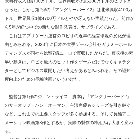
米興行収入1億700万ドル、世界興収が3億5200万ドルのヒットと
なった。しかし第2弾の『アングリーバード2』は北米興収4100万
ドル、世界興収1億4700万ドルとやや冴えない実績だった。前作か
ら5年が経つ中での新たな製作発表は、サプライズである。
これはアプリゲーム運営のロビオの近年の経営環境の変化が理
由とみられる。2023年に日本の大手ゲーム会社セガサミーホール
ディングスが同社を総額7億ユーロで買収したからだ。買収後の素
早い動きは、ロビオ最大のヒット作をゲームだけでなくキャラク
ターとしてビジネス展開したい考えがあるとみられる。その認知
度向上のための長編映画というわけだ。
監督は第1作のジョン・ライス、脚本は『アングリーバード2』
のサーオップ・バン・オーマン、主演声優もシリーズを引き継ぐ
など、これまでの主要スタッフが多く参加する。そして長編アニ
メーション映画第3作とするが、実際の製作の枠組みは大きく変わ
る。