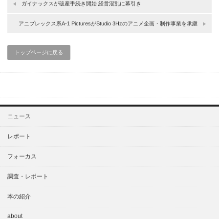
ガイナックスが破産手続き開始 経営混乱に幕引き
アニプレックス系A-1 PicturesがStudio 3Hzのアニメ企画・制作事業を承継
トップページに戻る
ニュース
レポート
フォーカス
調査・レポート
本の紹介
about