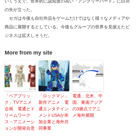
いくうえで、世界的に認知度の高い『アングリーバード』に白羽
の矢が立った。
セガは今後も自社作品をゲームだけではなく様々なメディアや
商品に展開するとしている。今後もグループの世界を見据えたビ
ジネスは拡大しそうだ。
More from my site
「ベアブリッ
「ロックマン」
電通、北米、中
ク」TVアニメ
新作アニメ 電
国、東南アジア
企画 電通とド
通エンタテイン
の3拠点でアニ
リームワーク
メントUSAが米
メ海外展開
ス・アニメーシ
加企業と海外共
ョンが開発合意
同事業