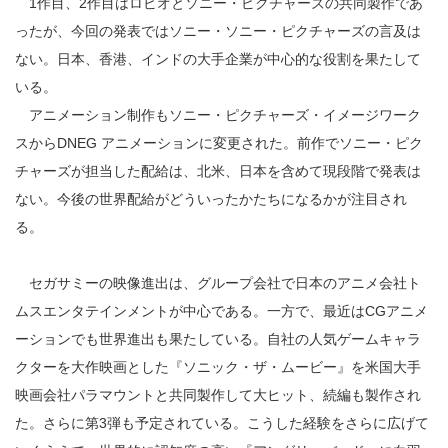
1作目、2作目はロビオとソニー・ピクチャーズの共同製作であ
ったが、今回の発表ではソニー・ソニー・ピクチャーズの言及は
ない。日本、香港、インドの大手企業が中心的な役割を果たして
いる。
アニメーション制作もソニー・ピクチャーズ・イメージワーク
スからDNEG アニメーションに変更された。前作でソニー・ピク
チャーズが担当した配給は、北米、日本を含めて現段階で発表は
ない。今後の世界配給がどういったかたちになるかが注目され
る。
セガサミーの映像進出は、グループ会社で日本のアニメ会社ト
ムスエンタテインメントが中心である。一方で、最近はCGアニメ
ーションでも世界進出も果たしている。自社の人気ゲームキャラ
クターを大作映画とした『ソニック・ザ・ムービー』を米国大手
映画会社パラマウントと共同製作して大ヒット、続編も製作され
た。さらに第3弾も予定されている。こうした経験をさらに広げて