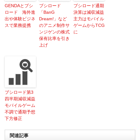
GENDAとブシ
ブシロード
ブシロード通期
ロード 海外進
「BanG
決算は減収減益
出や体験ビジネ
Dream!」など
主力はモバイル
スで業務提携
のアニメ制作サ
ゲームからTCG
ンジゲンの株式
に
保有比率を引き
上げ
ブシロード第3
四半期減収減益
モバイルゲーム
不調で通期予想
下方修正
関連記事