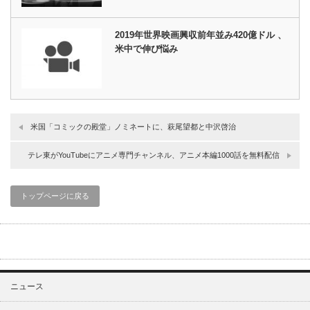
2019年世界映画興収前年並み420億ドル 、
米中で伸び悩み
米国「コミックの殿堂」ノミネートに、萩尾望都と中沢啓治
テレ東がYouTubeにアニメ専門チャンネル、アニメ本編1000話を無料配信
トップページに戻る
ニュース